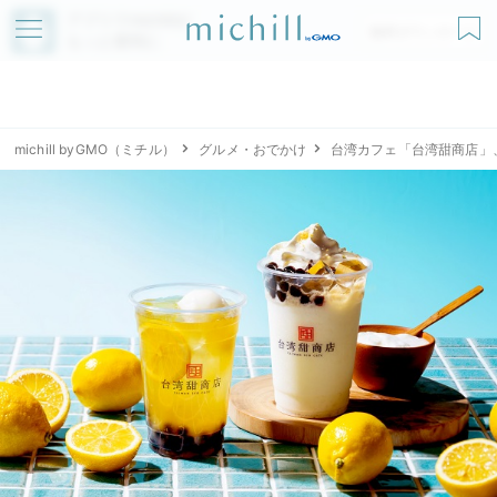
アプリでmichillが
無料ダウンロード
もっと便利に
michill byGMO（ミチル）
グルメ・おでかけ
台湾カフェ「台湾甜商店」