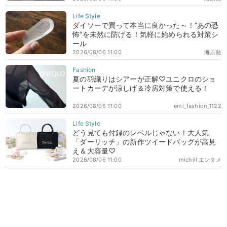
ダイソーで買って本当に良かった～！“あの恐
怖”を未然に防げる！気軽に始められる対策シ
ール
2026/08/06 11:00
海原藍
夏の羽織りはシアーが正解♡ユニクロのショ
ートカーデが涼しげ＆冷房対策で使える！
2026/08/06 11:00
emi_fashion_1122
どう見ても付録のレベルじゃない！大人気
「ダーリッチ」の新作ツイードバッグが高見
え＆大容量♡
2026/08/06 11:00
michill エンタメ