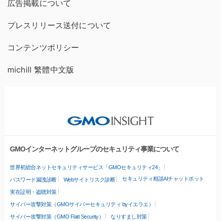
広告掲載について
プレスリリース送付について
コンテンツポリシー
michill 繁體中文版
GMOインターネットグループのセキュリティ事業について
世界初総合ネットセキュリティサービス「GMOセキュリティ24」
セキュリティ相談AIチャットボット
パスワード漏洩診断
Webサイトリスク診断
実在証明・盗聴対策
サイバー攻撃対策（GMOサイバーセキュリティ byイエラエ）
サイバー攻撃対策（GMO Flatt Security）
なりすまし対策