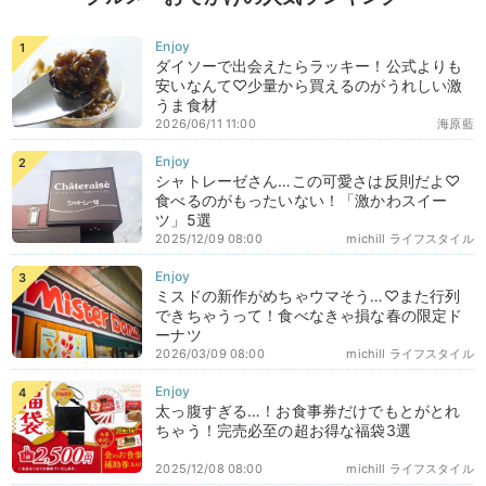
ダイソーで出会えたらラッキー！公式よりも
安いなんて♡少量から買えるのがうれしい激
うま食材
2026/06/11 11:00
海原藍
シャトレーゼさん…この可愛さは反則だよ♡
食べるのがもったいない！「激かわスイー
ツ」5選
2025/12/09 08:00
michill ライフスタイル
ミスドの新作がめちゃウマそう…♡また行列
できちゃうって！食べなきゃ損な春の限定ド
ーナツ
2026/03/09 08:00
michill ライフスタイル
太っ腹すぎる…！お食事券だけでもとがとれ
ちゃう！完売必至の超お得な福袋3選
2025/12/08 08:00
michill ライフスタイル