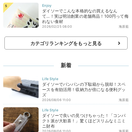
ダイソーでこんな本格的なの買えるなん
て…！実は明治創業の老舗商品！100円って侮
れない食材
2026/02/25 08:00
海原藍
カテゴリランキングをもっと見る
新着
ダイソーでパンパンの下駄箱から脱却！スペ
ースを有効活用！収納力が倍になる便利グッ
ズ
2026/08/06 11:00
海原藍
ダイソーで良いの見つけちゃった！「コンパ
クト派が大歓喜！」驚くほどスリムなミニミ
ニ財布
2026/08/06 11:00
海原藍