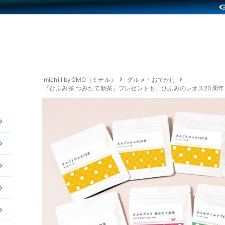
michill byGMO（ミチル）
グルメ・おでかけ
「ひふみ茶 つみたて新茶」プレゼントも。ひふみのレオス20周年