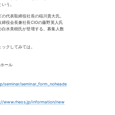
という。
ズの代表取締役社長の稲川貴大氏。
締役会長兼社長CIOの藤野英人氏
の白水美樹氏が登壇する。募集人数
ェックしてみては。
スホール
.jp/seminar/seminar_form_noheade
://www.rheos.jp/information/new