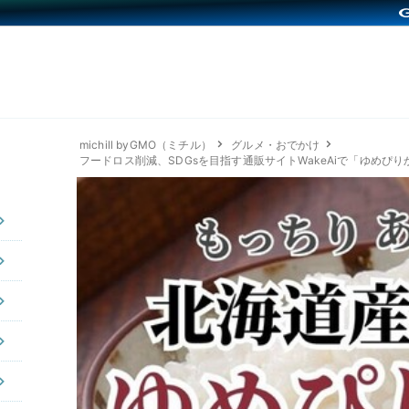
michill byGMO（ミチル）
グルメ・おでかけ
フードロス削減、SDGsを目指す通販サイトWakeAiで「ゆめぴ