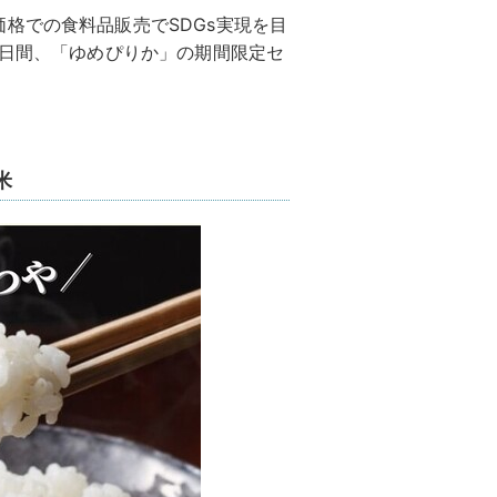
格での食料品販売でSDGs実現を目
金)の8日間、「ゆめぴりか」の期間限定セ
米