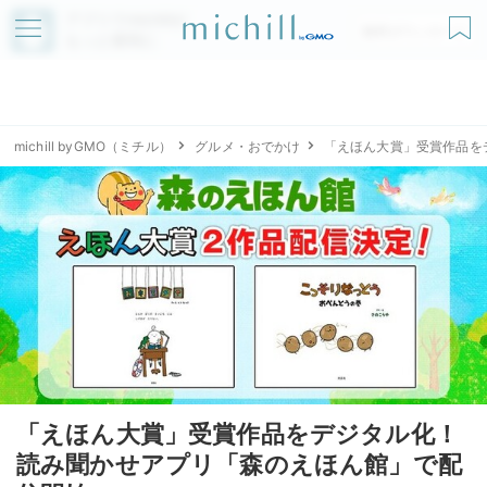
アプリでmichillが
無料ダウンロード
もっと便利に
michill byGMO（ミチル）
グルメ・おでかけ
「えほん大賞」受賞作品を
「えほん大賞」受賞作品をデジタル化！
読み聞かせアプリ「森のえほん館」で配