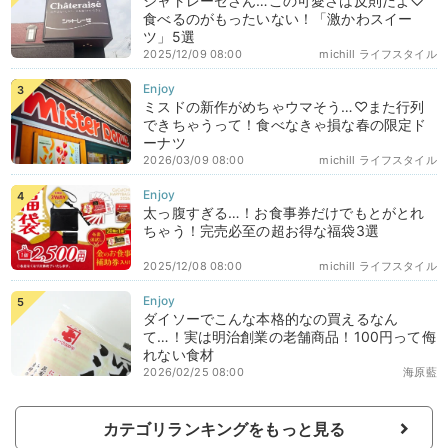
シャトレーゼさん…この可愛さは反則だよ♡
食べるのがもったいない！「激かわスイー
ツ」5選
2025/12/09 08:00
michill ライフスタイル
ミスドの新作がめちゃウマそう…♡また行列
できちゃうって！食べなきゃ損な春の限定ド
ーナツ
2026/03/09 08:00
michill ライフスタイル
太っ腹すぎる…！お食事券だけでもとがとれ
ちゃう！完売必至の超お得な福袋3選
2025/12/08 08:00
michill ライフスタイル
ダイソーでこんな本格的なの買えるなん
て…！実は明治創業の老舗商品！100円って侮
れない食材
2026/02/25 08:00
海原藍
カテゴリランキングをもっと見る