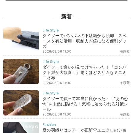
新着
ダイソーでパンパンの下駄箱から脱却！スペ
ースを有効活用！収納力が倍になる便利グッ
ズ
2026/08/06 11:00
海原藍
ダイソーで良いの見つけちゃった！「コンパ
クト派が大歓喜！」驚くほどスリムなミニミ
ニ財布
2026/08/06 11:00
海原藍
ダイソーで買って本当に良かった～！“あの恐
怖”を未然に防げる！気軽に始められる対策シ
ール
2026/08/06 11:00
海原藍
夏の羽織りはシアーが正解♡ユニクロのショ