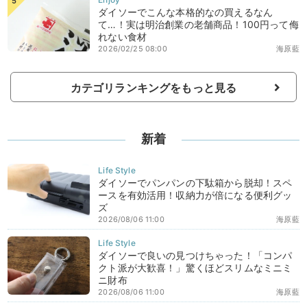
ダイソーでこんな本格的なの買えるなん
て…！実は明治創業の老舗商品！100円って侮
れない食材
2026/02/25 08:00
海原藍
カテゴリランキングをもっと見る
新着
ダイソーでパンパンの下駄箱から脱却！スペ
ースを有効活用！収納力が倍になる便利グッ
ズ
2026/08/06 11:00
海原藍
ダイソーで良いの見つけちゃった！「コンパ
クト派が大歓喜！」驚くほどスリムなミニミ
ニ財布
2026/08/06 11:00
海原藍