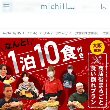
アプリでmichillが
無料ダウンロード
もっと便利に
michill byGMO（ミチル）
グルメ・おでかけ
【大阪府東大阪市】「大阪・