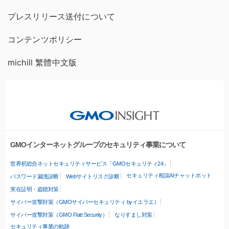
プレスリリース送付について
コンテンツポリシー
michill 繁體中文版
GMOインターネットグループのセキュリティ事業について
世界初総合ネットセキュリティサービス「GMOセキュリティ24」
セキュリティ相談AIチャットボット
パスワード漏洩診断
Webサイトリスク診断
実在証明・盗聴対策
サイバー攻撃対策（GMOサイバーセキュリティ byイエラエ）
サイバー攻撃対策（GMO Flatt Security）
なりすまし対策
セキュリティ事業の軌跡