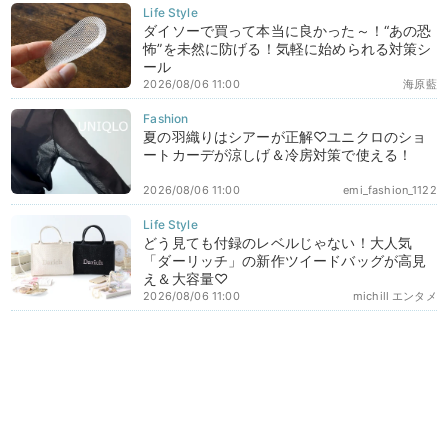
ダイソーで買って本当に良かった～！“あの恐
怖”を未然に防げる！気軽に始められる対策シ
ール
2026/08/06 11:00
海原藍
夏の羽織りはシアーが正解♡ユニクロのショ
ートカーデが涼しげ＆冷房対策で使える！
2026/08/06 11:00
emi_fashion_1122
どう見ても付録のレベルじゃない！大人気
「ダーリッチ」の新作ツイードバッグが高見
え＆大容量♡
2026/08/06 11:00
michill エンタメ