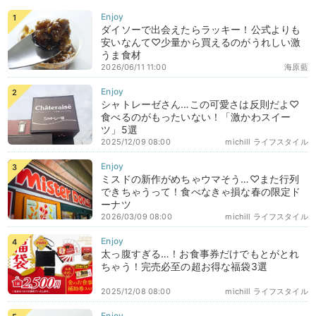
ダイソーで出会えたらラッキー！公式よりも
安いなんて♡少量から買えるのがうれしい激
うま食材
2026/06/11 11:00
海原藍
シャトレーゼさん…この可愛さは反則だよ♡
食べるのがもったいない！「激かわスイー
ツ」5選
2025/12/09 08:00
michill ライフスタイル
ミスドの新作がめちゃウマそう…♡また行列
できちゃうって！食べなきゃ損な春の限定ド
ーナツ
2026/03/09 08:00
michill ライフスタイル
太っ腹すぎる…！お食事券だけでもとがとれ
ちゃう！完売必至の超お得な福袋3選
2025/12/08 08:00
michill ライフスタイル