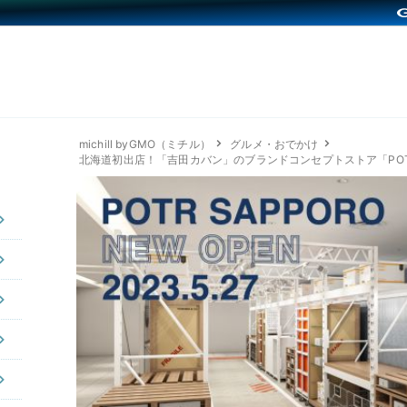
michill byGMO（ミチル）
グルメ・おでかけ
北海道初出店！「吉田カバン」のブランドコンセプトストア「POTR 