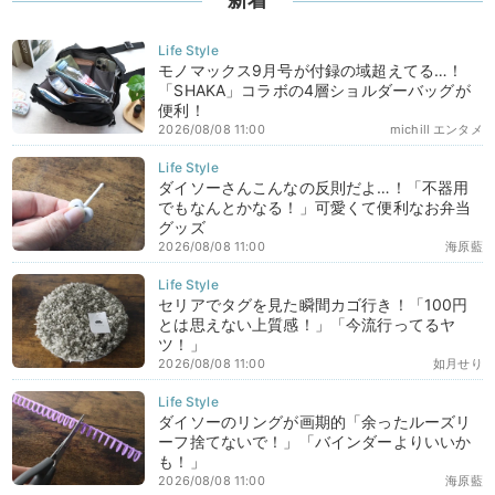
モノマックス9月号が付録の域超えてる…！
「SHAKA」コラボの4層ショルダーバッグが
便利！
2026/08/08 11:00
michill エンタメ
ダイソーさんこんなの反則だよ…！「不器用
でもなんとかなる！」可愛くて便利なお弁当
グッズ
2026/08/08 11:00
海原藍
セリアでタグを見た瞬間カゴ行き！「100円
とは思えない上質感！」「今流行ってるヤ
ツ！」
2026/08/08 11:00
如月せり
ダイソーのリングが画期的「余ったルーズリ
ーフ捨てないで！」「バインダーよりいいか
も！」
2026/08/08 11:00
海原藍