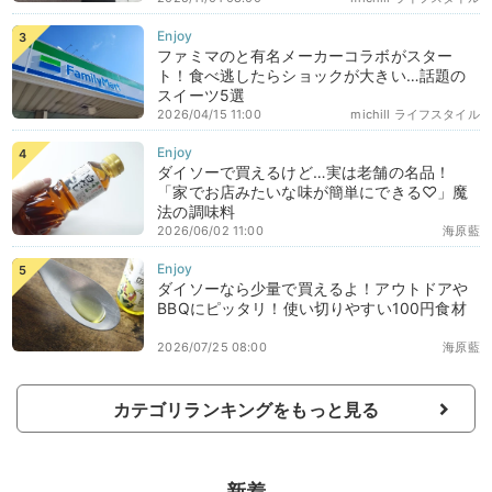
ファミマのと有名メーカーコラボがスター
ト！食べ逃したらショックが大きい…話題の
スイーツ5選
2026/04/15 11:00
michill ライフスタイル
ダイソーで買えるけど…実は老舗の名品！
「家でお店みたいな味が簡単にできる♡」魔
法の調味料
2026/06/02 11:00
海原藍
ダイソーなら少量で買えるよ！アウトドアや
BBQにピッタリ！使い切りやすい100円食材
2026/07/25 08:00
海原藍
カテゴリランキングをもっと見る
新着