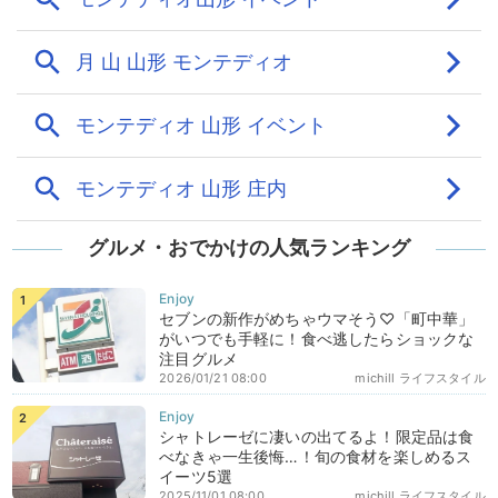
グルメ・おでかけの人気ランキング
セブンの新作がめちゃウマそう♡「町中華」
がいつでも手軽に！食べ逃したらショックな
注目グルメ
2026/01/21 08:00
michill ライフスタイル
シャトレーゼに凄いの出てるよ！限定品は食
べなきゃ一生後悔…！旬の食材を楽しめるス
イーツ5選
2025/11/01 08:00
michill ライフスタイル