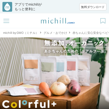
アプリでmichillが
無料ダウンロード
もっと便利に
michill byGMO（ミチル）
グルメ・おでかけ
赤ちゃんに安心安全なベビ