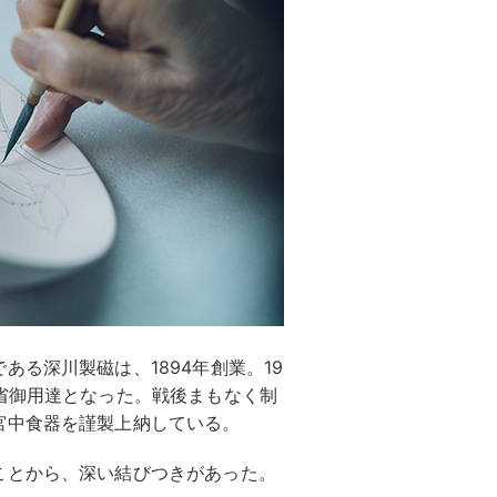
る深川製磁は、1894年創業。19
省御用達となった。戦後まもなく制
宮中食器を謹製上納している。
ことから、深い結びつきがあった。