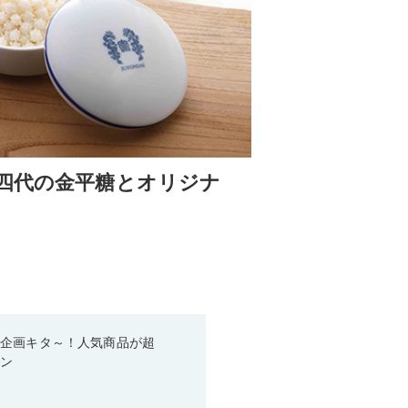
十四代の金平糖とオリジナ
い企画キタ～！人気商品が超
ーン