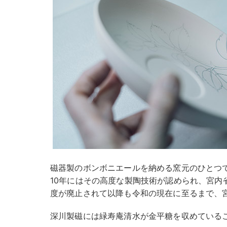
磁器製のボンボニエールを納める窯元のひとつであ
10年にはその高度な製陶技術が認められ、宮内
度が廃止されて以降も令和の現在に至るまで、
深川製磁には緑寿庵清水が金平糖を収めている