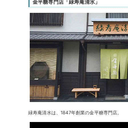
金平糖専門店「緑寿庵清水」
緑寿庵清水は、1847年創業の金平糖専門店。