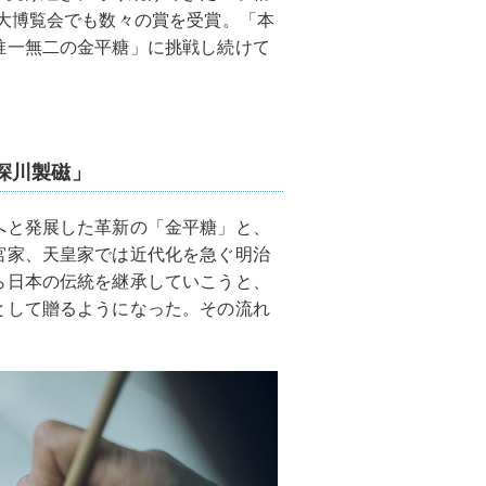
大博覧会でも数々の賞を受賞。「本
唯一無二の金平糖」に挑戦し続けて
深川製磁」
へと発展した革新の「金平糖」と、
宮家、天皇家では近代化を急ぐ明治
ら日本の伝統を継承していこうと、
として贈るようになった。その流れ