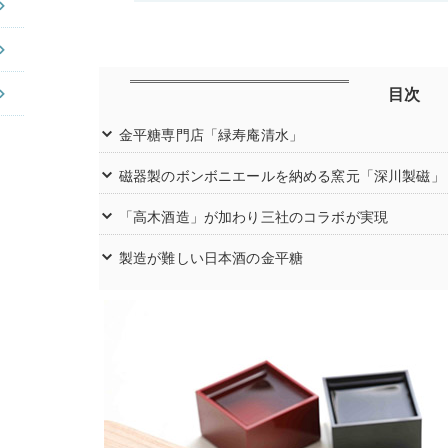
目次
金平糖専門店「緑寿庵清水」
磁器製のボンボニエールを納める窯元「深川製磁」
「高木酒造」が加わり三社のコラボが実現
製造が難しい日本酒の金平糖