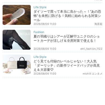
ダイソーで買って本当に良かった～！“あの恐
怖”を未然に防げる！気軽に始められる対策シ
ール
2026/08/06 11:00
海原藍
夏の羽織りはシアーが正解♡ユニクロのショ
ートカーデが涼しげ＆冷房対策で使える！
2026/08/06 11:00
emi_fashion_1122
どう見ても付録のレベルじゃない！大人気
「ダーリッチ」の新作ツイードバッグが高見
え＆大容量♡
2026/08/06 11:00
michill エンタメ