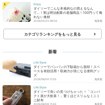
ダイソーでこんな本格的なの買えるなん
て…！実は明治創業の老舗商品！100円って侮
れない食材
2026/02/25 08:00
海原藍
カテゴリランキングをもっと見る
新着
ダイソーでパンパンの下駄箱から脱却！スペ
ースを有効活用！収納力が倍になる便利グッ
ズ
2026/08/06 11:00
海原藍
ダイソーで良いの見つけちゃった！「コンパ
クト派が大歓喜！」驚くほどスリムなミニミ
ニ財布
2026/08/06 11:00
海原藍