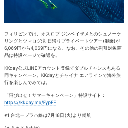
フィリピンでは、オスロブ ジンベイザメとのシュノーケ
リングとツマログ滝 日帰りプライベートツアー(混乗)が
6,069円から4,069円になる。なお、その他の割引対象商
品は特設ページで確認を。
KKday公式LINEアカウント登録でダブルチャンスもある
同キャンペーン。KKdayとチャイナ エアラインで海外旅
行を楽しんでみては。
「飛び出せ！サマーキャンペーン」特設サイト：
https://kkday.me/FypFF
※1 台北ープラハ線は7月18日(火)より就航
(さえきそうすけ)