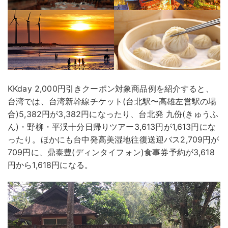
KKday 2,000円引きクーポン対象商品例を紹介すると、
台湾では、台湾新幹線チケット(台北駅〜高雄左営駅の場
合)5,382円が3,382円になったり、台北発 九份(きゅうふ
ん)・野柳・平渓十分日帰りツアー3,613円が1,613円にな
ったり。ほかにも台中発高美湿地往復送迎バス2,709円が
709円に、鼎泰豊(ディンタイフォン)食事券予約が3,618
円から1,618円になる。