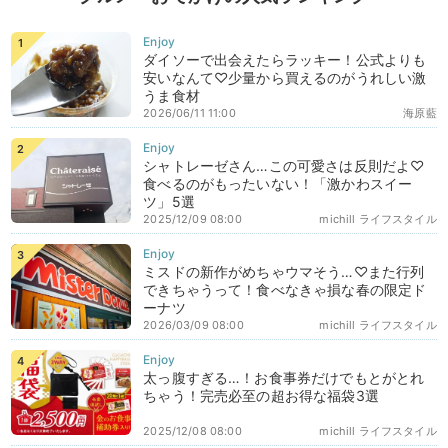
ダイソーで出会えたらラッキー！公式よりも
安いなんて♡少量から買えるのがうれしい激
うま食材
2026/06/11 11:00
海原藍
シャトレーゼさん…この可愛さは反則だよ♡
食べるのがもったいない！「激かわスイー
ツ」5選
2025/12/09 08:00
michill ライフスタイル
ミスドの新作がめちゃウマそう…♡また行列
できちゃうって！食べなきゃ損な春の限定ド
ーナツ
2026/03/09 08:00
michill ライフスタイル
太っ腹すぎる…！お食事券だけでもとがとれ
ちゃう！完売必至の超お得な福袋3選
2025/12/08 08:00
michill ライフスタイル