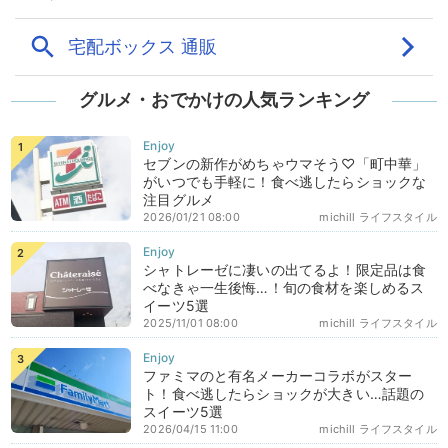
グルメ・おでかけの人気ランキング
セブンの新作がめちゃウマそう♡「町中華」
がいつでも手軽に！食べ逃したらショックな
注目グルメ
2026/01/21 08:00
michill ライフスタイル
シャトレーゼに凄いの出てるよ！限定品は食
べなきゃ一生後悔…！旬の食材を楽しめるス
イーツ5選
2025/11/01 08:00
michill ライフスタイル
ファミマのと有名メーカーコラボがスター
ト！食べ逃したらショックが大きい…話題の
スイーツ5選
2026/04/15 11:00
michill ライフスタイル