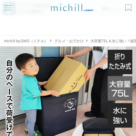
アプリでmichillが
無料ダウンロード
もっと便利に
michill byGMO（ミチル）
グルメ・おでかけ
大容量75L＆水に強い！縦