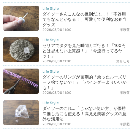
ダイソーさんこんなの反則だよ…！「不器用
でもなんとかなる！」可愛くて便利なお弁当
グッズ
2026/08/08 11:00
海原藍
セリアでタグを見た瞬間カゴ行き！「100円
とは思えない上質感！」「今流行ってるヤ
ツ！」
2026/08/08 11:00
如月せり
ダイソーのリングが画期的「余ったルーズリ
ーフ捨てないで！」「バインダーよりいいか
も！」
2026/08/08 11:00
海原藍
ダイソーのこれ…「じゃない使い方」が優勝
♡推し活にも使える！高見え美容グッズの意
外な活用法
2026/08/08 11:00
海原藍