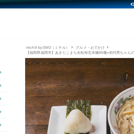
michill byGMO（ミチル）
グルメ・おでかけ
【福岡県福岡市】あきたこまち全粒粉玄米麺99麺×初代秀ちゃん