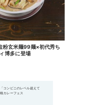
粉玄米麺99麺×初代秀ち
ィ博多に登場
！「コンビニのレベル超えて
本格カレーフェス