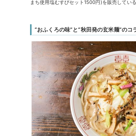
まち使用塩むすびセット1500円)を販売してい
“おふくろの味”と“秋田発の玄米麺”のコ