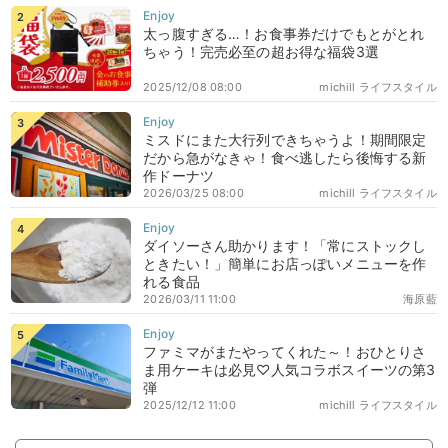
太っ腹すぎる…！お食事券だけでもとがとれ
ちゃう！完売必至の超お得な福袋3選
2025/12/08 08:00
michill ライフスタイル
ミスドにまた大行列できちゃうよ！期間限定
だから急がなきゃ！食べ逃したら後悔する新
作ドーナツ
2026/03/25 08:00
michill ライフスタイル
ダイソーさん助かります！「常にストックし
ときたい！」簡単にお店っぽいメニューを作
れる食品
2026/03/11 11:00
海原藍
ファミマがまたやってくれた～！おひとりさ
ま用ケーキは必見♡人気コラボスイーツの第3
弾
2025/12/12 11:00
michill ライフスタイル