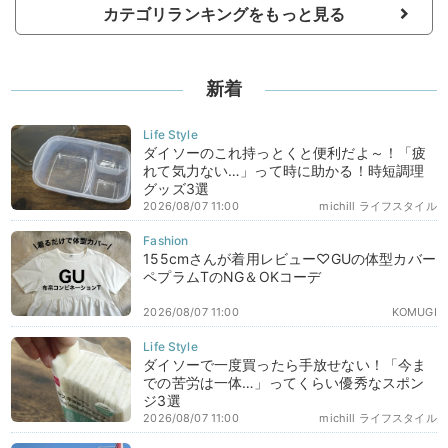
カテゴリランキングをもっと見る
新着
ダイソーのこれ持っとくと便利だよ～！「疲
れて気力ない…」って時に助かる！時短調理
グッズ3選
2026/08/07 11:00
michill ライフスタイル
155cmさんが着用レビュー♡GUの体型カバー
ペプラムTのNG＆OKコーデ
2026/08/07 11:00
KOMUGI
ダイソーで一度買ったら手放せない！「今ま
での苦労は一体…」ってくらい優秀なスポン
ジ3選
2026/08/07 11:00
michill ライフスタイル