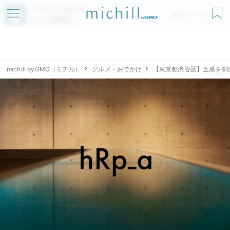
アプリでmichillが
無料ダウンロード
もっと便利に
michill byGMO（ミチル）
グルメ・おでかけ
【東京都渋谷区】五感を刺激