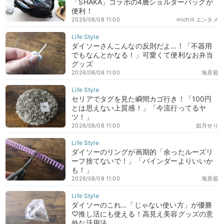
「SHAKA」コラボの4層ショルダーバッグが
便利！
2026/08/08 11:00
michill エンタメ
ダイソーさんこんなの反則だよ…！「不器用
でもなんとかなる！」可愛くて便利なお弁当
グッズ
2026/08/08 11:00
海原藍
セリアでタグを見た瞬間カゴ行き！「100円
とは思えない上質感！」「今流行ってるヤ
ツ！」
2026/08/08 11:00
如月せり
ダイソーのリングが画期的「余ったルーズリ
ーフ捨てないで！」「バインダーよりいいか
も！」
2026/08/08 11:00
海原藍
ダイソーのこれ…「じゃない使い方」が優勝
♡推し活にも使える！高見え美容グッズの意
外な活用法