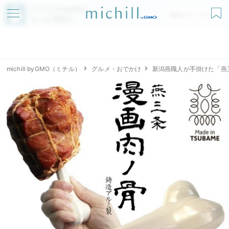
アプリでmichillが
無料ダウンロード
もっと便利に
michill byGMO（ミチル）
グルメ・おでかけ
新潟燕職人が手掛けた「燕