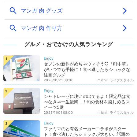
グルメ・おでかけの人気ランキング
セブンの新作がめちゃウマそう♡「町中華」
がいつでも手軽に！食べ逃したらショックな
注目グルメ
2026/01/21 08:00
michill ライフスタイル
シャトレーゼに凄いの出てるよ！限定品は食
べなきゃ一生後悔…！旬の食材を楽しめるス
イーツ5選
2025/11/01 08:00
michill ライフスタイル
ファミマのと有名メーカーコラボがスター
ト！食べ逃したらショックが大きい…話題の