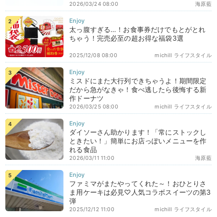
2026/03/24 08:00
海原藍
太っ腹すぎる…！お食事券だけでもとがとれ
ちゃう！完売必至の超お得な福袋3選
2025/12/08 08:00
michill ライフスタイル
ミスドにまた大行列できちゃうよ！期間限定
だから急がなきゃ！食べ逃したら後悔する新
作ドーナツ
2026/03/25 08:00
michill ライフスタイル
ダイソーさん助かります！「常にストックし
ときたい！」簡単にお店っぽいメニューを作
れる食品
2026/03/11 11:00
海原藍
ファミマがまたやってくれた～！おひとりさ
ま用ケーキは必見♡人気コラボスイーツの第3
弾
2025/12/12 11:00
michill ライフスタイル