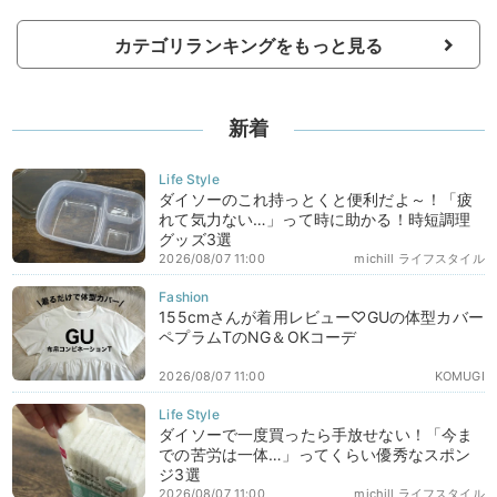
カテゴリランキングをもっと見る
新着
ダイソーのこれ持っとくと便利だよ～！「疲
れて気力ない…」って時に助かる！時短調理
グッズ3選
2026/08/07 11:00
michill ライフスタイル
155cmさんが着用レビュー♡GUの体型カバー
ペプラムTのNG＆OKコーデ
2026/08/07 11:00
KOMUGI
ダイソーで一度買ったら手放せない！「今ま
での苦労は一体…」ってくらい優秀なスポン
ジ3選
2026/08/07 11:00
michill ライフスタイル