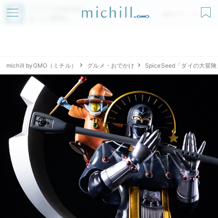
アプリでmichillが
無料ダウンロード
もっと便利に
michill byGMO（ミチル）
グルメ・おでかけ
SpiceSeed「ダイの大