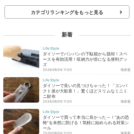
カテゴリランキングをもっと見る
新着
ダイソーでパンパンの下駄箱から脱却！スペ
ースを有効活用！収納力が倍になる便利グッ
ズ
2026/08/06 11:00
海原藍
ダイソーで良いの見つけちゃった！「コンパ
クト派が大歓喜！」驚くほどスリムなミニミ
ニ財布
2026/08/06 11:00
海原藍
ダイソーで買って本当に良かった～！“あの恐
怖”を未然に防げる！気軽に始められる対策シ
ール
2026/08/06 11:00
海原藍