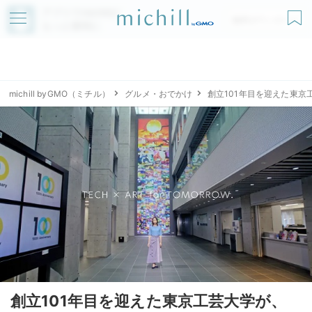
アプリでmichillが
無料ダウンロード
もっと便利に
michill byGMO（ミチル）
グルメ・おでかけ
創立101年目を迎えた東
創立101年目を迎えた東京工芸大学が、