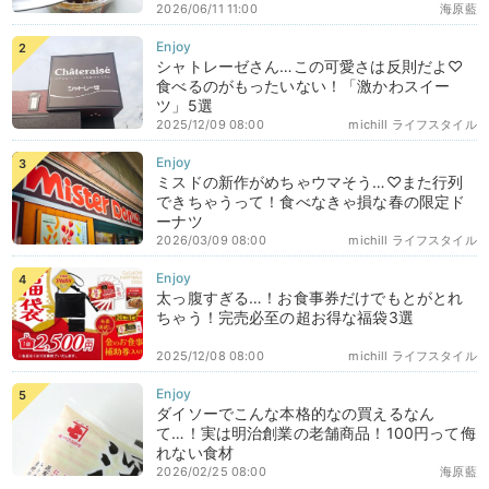
2026/06/11 11:00
海原藍
シャトレーゼさん…この可愛さは反則だよ♡
食べるのがもったいない！「激かわスイー
ツ」5選
2025/12/09 08:00
michill ライフスタイル
ミスドの新作がめちゃウマそう…♡また行列
できちゃうって！食べなきゃ損な春の限定ド
ーナツ
2026/03/09 08:00
michill ライフスタイル
太っ腹すぎる…！お食事券だけでもとがとれ
ちゃう！完売必至の超お得な福袋3選
2025/12/08 08:00
michill ライフスタイル
ダイソーでこんな本格的なの買えるなん
て…！実は明治創業の老舗商品！100円って侮
れない食材
2026/02/25 08:00
海原藍