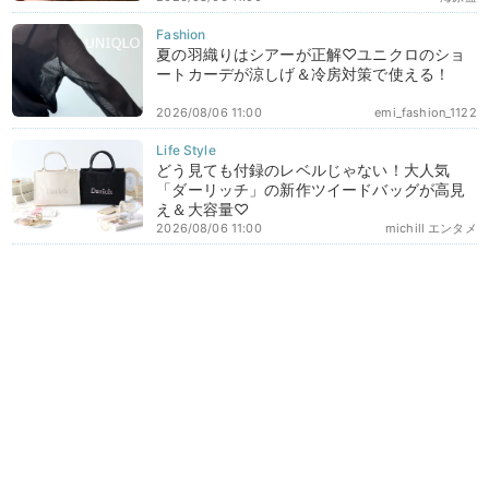
夏の羽織りはシアーが正解♡ユニクロのショ
ートカーデが涼しげ＆冷房対策で使える！
2026/08/06 11:00
emi_fashion_1122
どう見ても付録のレベルじゃない！大人気
「ダーリッチ」の新作ツイードバッグが高見
え＆大容量♡
2026/08/06 11:00
michill エンタメ