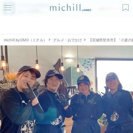
アプリでmichillが
無料ダウンロード
もっと便利に
michill byGMO（ミチル）
グルメ・おでかけ
【宮城県登米市】「小麦の