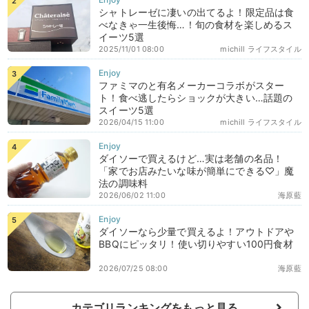
シャトレーゼに凄いの出てるよ！限定品は食
べなきゃ一生後悔…！旬の食材を楽しめるス
イーツ5選
2025/11/01 08:00
michill ライフスタイル
ファミマのと有名メーカーコラボがスター
ト！食べ逃したらショックが大きい…話題の
スイーツ5選
2026/04/15 11:00
michill ライフスタイル
ダイソーで買えるけど…実は老舗の名品！
「家でお店みたいな味が簡単にできる♡」魔
法の調味料
2026/06/02 11:00
海原藍
ダイソーなら少量で買えるよ！アウトドアや
BBQにピッタリ！使い切りやすい100円食材
2026/07/25 08:00
海原藍
カテゴリランキングをもっと見る