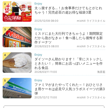
太っ腹すぎる…！お食事券だけでもとがとれ
ちゃう！完売必至の超お得な福袋3選
2025/12/08 08:00
michill ライフスタイル
ミスドにまた大行列できちゃうよ！期間限定
だから急がなきゃ！食べ逃したら後悔する新
作ドーナツ
2026/03/25 08:00
michill ライフスタイル
ダイソーさん助かります！「常にストックし
ときたい！」簡単にお店っぽいメニューを作
れる食品
2026/03/11 11:00
海原藍
ファミマがまたやってくれた～！おひとりさ
ま用ケーキは必見♡人気コラボスイーツの第3
弾
2025/12/12 11:00
michill ライフスタイル