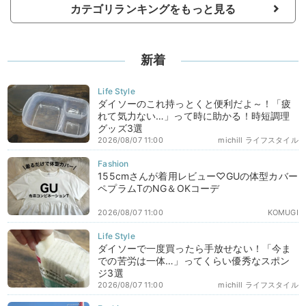
カテゴリランキングをもっと見る
新着
ダイソーのこれ持っとくと便利だよ～！「疲
れて気力ない…」って時に助かる！時短調理
グッズ3選
2026/08/07 11:00
michill ライフスタイル
155cmさんが着用レビュー♡GUの体型カバー
ペプラムTのNG＆OKコーデ
2026/08/07 11:00
KOMUGI
ダイソーで一度買ったら手放せない！「今ま
での苦労は一体…」ってくらい優秀なスポン
ジ3選
2026/08/07 11:00
michill ライフスタイル