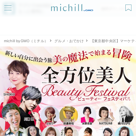
アプリでmichillが
無料ダウンロード
もっと便利に
michill byGMO（ミチル）
グルメ・おでかけ
【東京都中央区】マーケテ