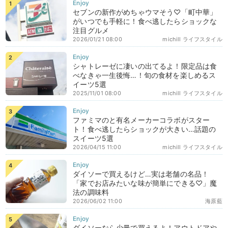
セブンの新作がめちゃウマそう♡「町中華」
がいつでも手軽に！食べ逃したらショックな
注目グルメ
2026/01/21 08:00
michill ライフスタイル
シャトレーゼに凄いの出てるよ！限定品は食
べなきゃ一生後悔…！旬の食材を楽しめるス
イーツ5選
2025/11/01 08:00
michill ライフスタイル
ファミマのと有名メーカーコラボがスター
ト！食べ逃したらショックが大きい…話題の
スイーツ5選
2026/04/15 11:00
michill ライフスタイル
ダイソーで買えるけど…実は老舗の名品！
「家でお店みたいな味が簡単にできる♡」魔
法の調味料
2026/06/02 11:00
海原藍
ダイソーなら少量で買えるよ！アウトドアや