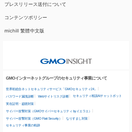
プレスリリース送付について
コンテンツポリシー
michill 繁體中文版
GMOインターネットグループのセキュリティ事業について
世界初総合ネットセキュリティサービス「GMOセキュリティ24」
セキュリティ相談AIチャットボット
パスワード漏洩診断
Webサイトリスク診断
実在証明・盗聴対策
サイバー攻撃対策（GMOサイバーセキュリティ byイエラエ）
サイバー攻撃対策（GMO Flatt Security）
なりすまし対策
セキュリティ事業の軌跡