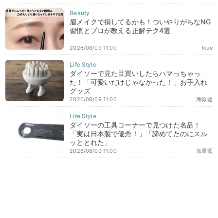
眉メイクで損してるかも！ついやりがちなNG
習慣とプロが教える正解テク4選
2026/08/09 11:00
Ikue
ダイソーで見た目買いしたらハマっちゃっ
た！「可愛いだけじゃなかった！」お手入れ
グッズ
2026/08/09 11:00
海原藍
ダイソーの工具コーナーで見つけた名品！
「実は日本製で優秀！」「諦めてたのにスル
ッととれた」
2026/08/09 11:00
海原藍