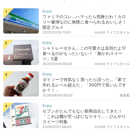
ファミマのコレ…ハマったら危険だわ！カロ
リー爆弾なのに無限に食べられるおいしさ！
限定グルメ
2025/12/29 11:00
michill ライフスタイル
シャトレーゼさん…この可愛さは反則だよ♡
食べるのがもったいない！「激かわスイー
ツ」5選
2025/12/09 08:00
michill ライフスタイル
ダイソーで何気なく買ったら沼った…「家で
作れるレベル超えた」「300円で良いんです
か？！」
2026/04/06 08:00
海原藍
セブンがとんでもない新商品出してきた！
「これは棚が空っぽになりそう…」ひんやり
スイーツ特集
2026/07/01 08:00
michill ライフスタイル