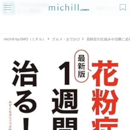
アプリでmichillが
無料ダウンロード
もっと便利に
michill byGMO（ミチル）
グルメ・おでかけ
花粉症の仕組みや治療に必