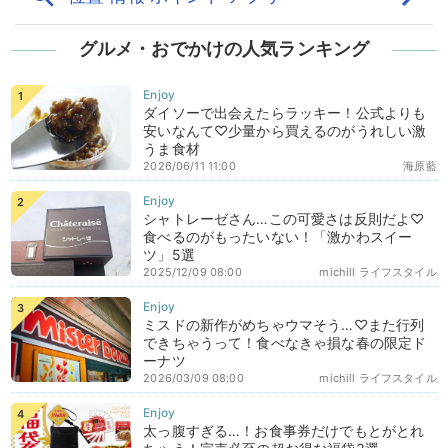
グルメ・おでかけの人気ランキング
ダイソーで出会えたらラッキー！公式よりも
安いなんて♡少量から買えるのがうれしい激
うま食材
2026/06/11 11:00
海原藍
シャトレーゼさん…この可愛さは反則だよ♡
食べるのがもったいない！「激かわスイー
ツ」5選
2025/12/09 08:00
michill ライフスタイル
ミスドの新作がめちゃウマそう…♡また行列
できちゃうって！食べなきゃ損な春の限定ド
ーナツ
2026/03/09 08:00
michill ライフスタイル
太っ腹すぎる…！お食事券だけでもとがとれ