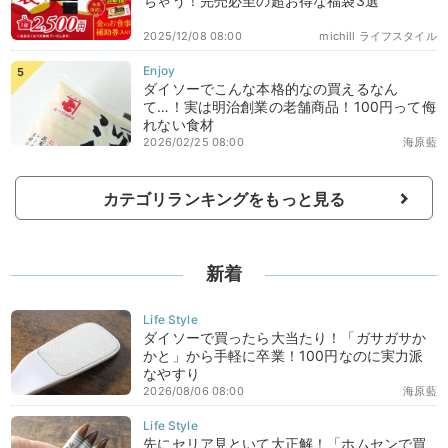
ちゃう！完売必至の超お得な福袋3選
2025/12/08 08:00
michill ライフスタイル
ダイソーでこんな本格的なの買えるなん
て…！実は明治創業の老舗商品！100円って侮
れない食材
2026/02/25 08:00
海原藍
カテゴリランキングをもっと見る
新着
ダイソーで買ったら大当たり！「ガサガサか
かと」から手軽に卒業！100円なのに実力派
なやすり
2026/08/06 08:00
海原藍
先にセリア見といて大正解！「ホムセンで買