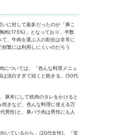
問いに対して最多だったのが「豚こ
胸肉(17.5%)」となっており、半数
べて、牛肉を選ぶ人の割合は非常に
で頻繁には利用しにくいのだろう
ま肉については、「色んな料理メニュ
鶏は淡白すぎて続くと飽きる」(50代
で、豚丼にして焼肉のタレをかけると
好み焼きなど、色んな料理に使える万
0代男性)と、豚バラ肉は男性にも人
。
向いているから」(20代女性)、「安