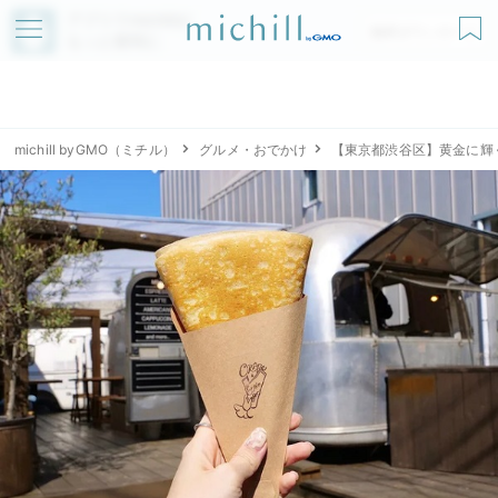
アプリでmichillが
無料ダウンロード
もっと便利に
michill byGMO（ミチル）
グルメ・おでかけ
【東京都渋谷区】黄金に輝