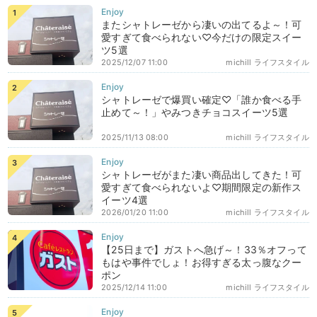
またシャトレーゼから凄いの出てるよ～！可
愛すぎて食べられない♡今だけの限定スイー
ツ5選
2025/12/07 11:00
michill ライフスタイル
シャトレーゼで爆買い確定♡「誰か食べる手
止めて～！」やみつきチョコスイーツ5選
2025/11/13 08:00
michill ライフスタイル
シャトレーゼがまた凄い商品出してきた！可
愛すぎて食べられないよ♡期間限定の新作ス
イーツ4選
2026/01/20 11:00
michill ライフスタイル
【25日まで】ガストへ急げ～！33％オフって
もはや事件でしょ！お得すぎる太っ腹なクー
ポン
2025/12/14 11:00
michill ライフスタイル