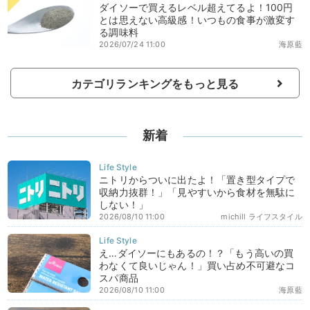
ダイソーで買えるレベル超えてるよ！100円
とは思えない高級感！いつもの食事が激変す
る調味料
2026/07/24 11:00
海原藍
カテゴリランキングをもっと見る
新着
ニトリからついに出たよ！「置き型タイプで
収納力抜群！」「見やすいから食材を無駄に
しない！」
2026/08/10 11:00
michill ライフスタイル
え…ダイソーにもあるの！？「もう高いの買
わなくて良いじゃん！」買い占め不可避なコ
スパ商品
2026/08/10 11:00
海原藍