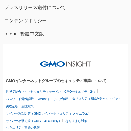
プレスリリース送付について
コンテンツポリシー
michill 繁體中文版
GMOインターネットグループのセキュリティ事業について
世界初総合ネットセキュリティサービス「GMOセキュリティ24」
セキュリティ相談AIチャットボット
パスワード漏洩診断
Webサイトリスク診断
実在証明・盗聴対策
サイバー攻撃対策（GMOサイバーセキュリティ byイエラエ）
サイバー攻撃対策（GMO Flatt Security）
なりすまし対策
セキュリティ事業の軌跡