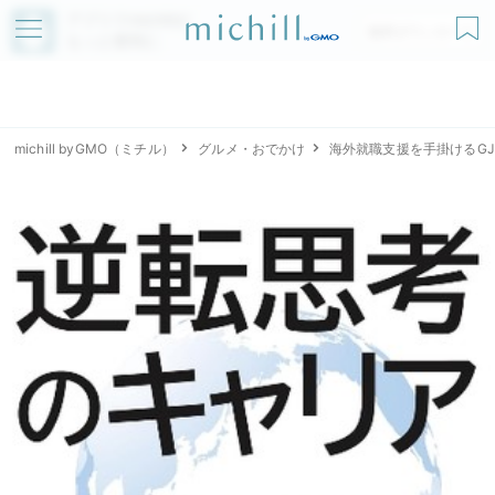
アプリでmichillが
無料ダウンロード
もっと便利に
michill byGMO（ミチル）
グルメ・おでかけ
海外就職支援を手掛けるG