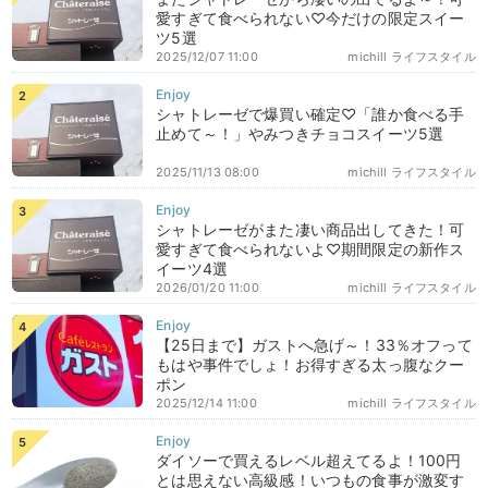
愛すぎて食べられない♡今だけの限定スイー
ツ5選
2025/12/07 11:00
michill ライフスタイル
シャトレーゼで爆買い確定♡「誰か食べる手
止めて～！」やみつきチョコスイーツ5選
2025/11/13 08:00
michill ライフスタイル
シャトレーゼがまた凄い商品出してきた！可
愛すぎて食べられないよ♡期間限定の新作ス
イーツ4選
2026/01/20 11:00
michill ライフスタイル
【25日まで】ガストへ急げ～！33％オフって
もはや事件でしょ！お得すぎる太っ腹なクー
ポン
2025/12/14 11:00
michill ライフスタイル
ダイソーで買えるレベル超えてるよ！100円
とは思えない高級感！いつもの食事が激変す