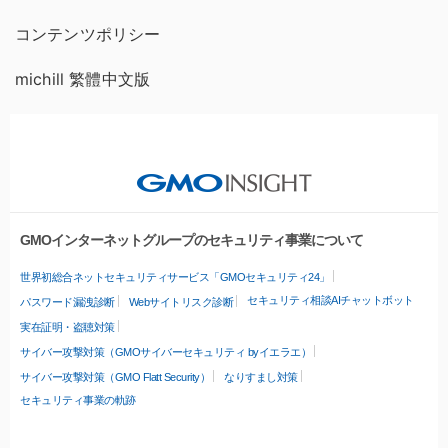
コンテンツポリシー
michill 繁體中文版
GMOインターネットグループのセキュリティ事業について
世界初総合ネットセキュリティサービス「GMOセキュリティ24」
セキュリティ相談AIチャットボット
パスワード漏洩診断
Webサイトリスク診断
実在証明・盗聴対策
サイバー攻撃対策（GMOサイバーセキュリティ byイエラエ）
サイバー攻撃対策（GMO Flatt Security）
なりすまし対策
セキュリティ事業の軌跡