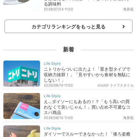
る調味料
2026/07/24 11:00
海原藍
カテゴリランキングをもっと見る
新着
ニトリからついに出たよ！「置き型タイプで
収納力抜群！」「見やすいから食材を無駄に
しない！」
2026/08/10 11:00
michill ライフスタイル
え…ダイソーにもあるの！？「もう高いの買
わなくて良いじゃん！」買い占め不可避なコ
スパ商品
2026/08/10 11:00
海原藍
ダイソーでスルーできなかった！「後ろ姿癒