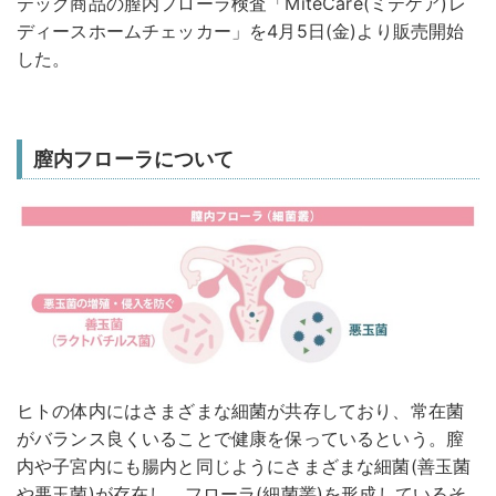
テック商品の膣内フローラ検査「MiteCare(ミテケア)レ
ディースホームチェッカー」を4月5日(金)より販売開始
した。
膣内フローラについて
ヒトの体内にはさまざまな細菌が共存しており、常在菌
がバランス良くいることで健康を保っているという。膣
内や子宮内にも腸内と同じようにさまざまな細菌(善玉菌
や悪玉菌)が存在し、フローラ(細菌叢)を形成しているそ