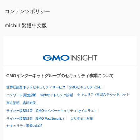
コンテンツポリシー
michill 繁體中文版
GMOインターネットグループのセキュリティ事業について
世界初総合ネットセキュリティサービス「GMOセキュリティ24」
セキュリティ相談AIチャットボット
パスワード漏洩診断
Webサイトリスク診断
実在証明・盗聴対策
サイバー攻撃対策（GMOサイバーセキュリティ byイエラエ）
サイバー攻撃対策（GMO Flatt Security）
なりすまし対策
セキュリティ事業の軌跡