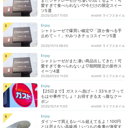
またシャトレーゼから凄いの出てるよ～！可
愛すぎて食べられない♡今だけの限定スイー
ツ5選
2025/12/07 11:00
michill ライフスタイル
シャトレーゼで爆買い確定♡「誰か食べる手
止めて～！」やみつきチョコスイーツ5選
2025/11/13 08:00
michill ライフスタイル
シャトレーゼがまた凄い商品出してきた！可
愛すぎて食べられないよ♡期間限定の新作ス
イーツ4選
2026/01/20 11:00
michill ライフスタイル
【25日まで】ガストへ急げ～！33％オフって
もはや事件でしょ！お得すぎる太っ腹なクー
ポン
2025/12/14 11:00
michill ライフスタイル
ダイソーで買えるレベル超えてるよ！100円
とは思えない高級感！いつもの食事が激変す