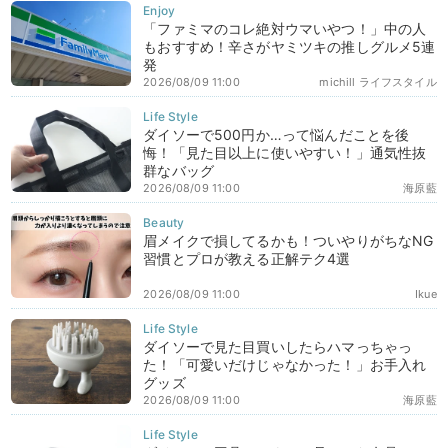
「ファミマのコレ絶対ウマいやつ！」中の人
もおすすめ！辛さがヤミツキの推しグルメ5連
発
2026/08/09 11:00
michill ライフスタイル
ダイソーで500円か…って悩んだことを後
悔！「見た目以上に使いやすい！」通気性抜
群なバッグ
2026/08/09 11:00
海原藍
眉メイクで損してるかも！ついやりがちなNG
習慣とプロが教える正解テク4選
2026/08/09 11:00
Ikue
ダイソーで見た目買いしたらハマっちゃっ
た！「可愛いだけじゃなかった！」お手入れ
グッズ
2026/08/09 11:00
海原藍