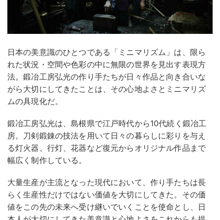
日本の美意識のひとつである「ミニマリズム」は、限ら
れた状況・空間や色彩の中に無限の世界を見出す表現方
法。鍛冶工房弘光の作り手たちが日々作品と向き合いな
がら大切にしてきたことは、その心地よさとミニマリズ
ムの具現化だ。
鍛冶工房弘光は、島根県で江戸時代から10代続く鍛冶工
房。刀剣鍛錬の技法を用いて日々の暮らしに彩りを与え
る灯火器、行灯、花器など復元からオリジナル作品まで
幅広く制作している。
大量生産が主流となった現代において、作り手たちは長
らく生産性だけではない価値を大切にしてきた。その価
値をこの先の未来へ受け継いでいくことを使命とし、日
本人が大切にしてきた美意識と心地よさをこれからも提