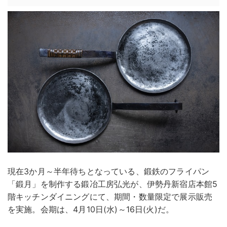
現在3か月～半年待ちとなっている、鍛鉄のフライパン
「鍛月」を制作する鍛冶工房弘光が、伊勢丹新宿店本館5
階キッチンダイニングにて、期間・数量限定で展示販売
を実施。会期は、4月10日(水)～16日(火)だ。