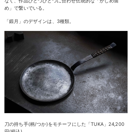
なく、作品ひとつひとつに合わせ伝統的な「かしめ留
め」で繋いでいる。
「鍛月」のデザインは、3種類。
刀の持ち手(柄/つか)をモチーフにした「TUKA」24,200
円(税込)、