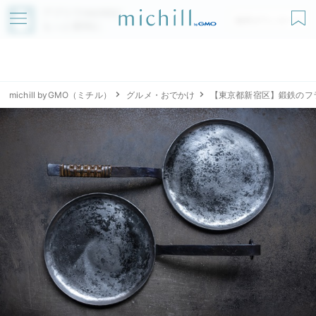
アプリでmichillが
無料ダウンロード
もっと便利に
michill byGMO（ミチル）
グルメ・おでかけ
【東京都新宿区】鍛鉄のフ