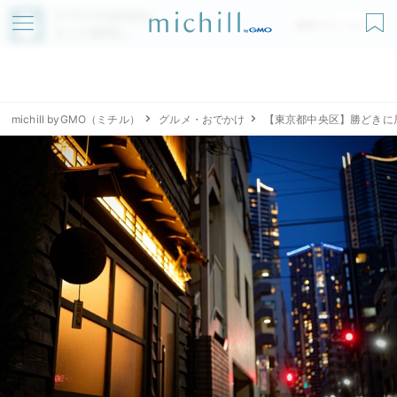
アプリでmichillが
無料ダウンロード
もっと便利に
michill byGMO（ミチル）
グルメ・おでかけ
【東京都中央区】勝どきに