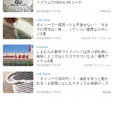
ペプラムTのNG＆OKコーデ
2026/08/07 11:00
KOMUGI
ダイソーで一度買ったら手放せない！「今ま
での苦労は一体…」ってくらい優秀なスポン
ジ3選
2026/08/07 11:00
michill ライフスタイル
しまむらの新作ワイドパンツは売り切れ前に
確保しとこ♡はくだけでサマになる！優秀ア
イテム5選
2026/08/07 11:00
michill ファッション
「ダイソーで300円！？」値段を言うと驚か
れる！お部屋になじむナチュラル収納グッズ
2026/08/07 11:00
海原藍