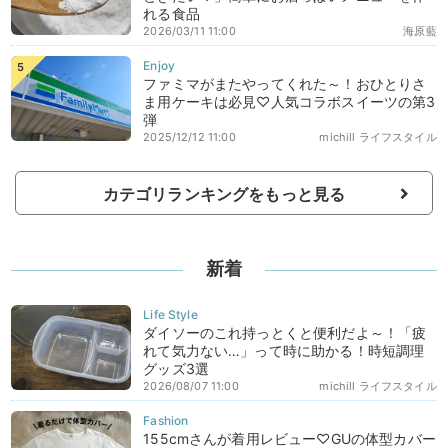
れる食品
2026/03/11 11:00
海原藍
ファミマがまたやってくれた～！おひとりさ
ま用ケーキは必見♡人気コラボスイーツの第3
弾
2025/12/12 11:00
michill ライフスタイル
カテゴリランキングをもっと見る
新着
ダイソーのこれ持っとくと便利だよ～！「疲
れて気力ない…」って時に助かる！時短調理
グッズ3選
2026/08/07 11:00
michill ライフスタイル
155cmさんが着用レビュー♡GUの体型カバー