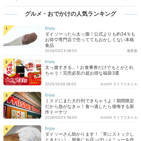
グルメ・おでかけの人気ランキング
ダイソーったら太っ腹！公式よりも約34％も
お得♡専門店で売っててもおかしくない本格
食品
2026/03/24 08:00
海原藍
太っ腹すぎる…！お食事券だけでもとがとれ
ちゃう！完売必至の超お得な福袋3選
2025/12/08 08:00
michill ライフスタイル
ミスドにまた大行列できちゃうよ！期間限定
だから急がなきゃ！食べ逃したら後悔する新
作ドーナツ
2026/03/25 08:00
michill ライフスタイル
ダイソーさん助かります！「常にストックし
ときたい！」簡単にお店っぽいメニューを作