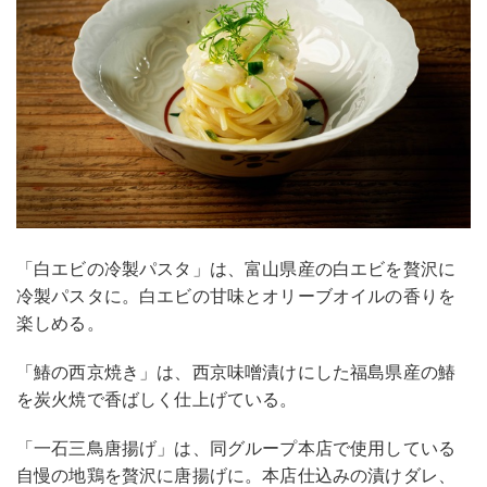
「白エビの冷製パスタ」は、富山県産の白エビを贅沢に
冷製パスタに。白エビの甘味とオリーブオイルの香りを
楽しめる。
「鰆の西京焼き」は、西京味噌漬けにした福島県産の鰆
を炭火焼で香ばしく仕上げている。
「一石三鳥唐揚げ」は、同グループ本店で使用している
自慢の地鶏を贅沢に唐揚げに。本店仕込みの漬けダレ、