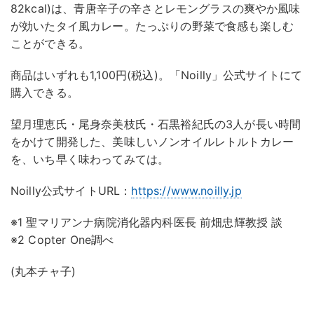
82kcal)は、青唐辛子の辛さとレモングラスの爽やか風味
が効いたタイ風カレー。たっぷりの野菜で食感も楽しむ
ことができる。
商品はいずれも1,100円(税込)。「Noilly」公式サイトにて
購入できる。
望月理恵氏・尾身奈美枝氏・石黒裕紀氏の3人が長い時間
をかけて開発した、美味しいノンオイルレトルトカレー
を、いち早く味わってみては。
Noilly公式サイトURL：
https://www.noilly.jp
※1 聖マリアンナ病院消化器内科医長 前畑忠輝教授 談
※2 Copter One調べ
(丸本チャ子)