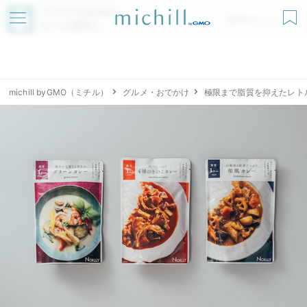
アプリでmichillが
無料ダウンロード
もっと便利に
michill byGMO（ミチル）
グルメ・おでかけ
極限まで脂質を抑えたレト