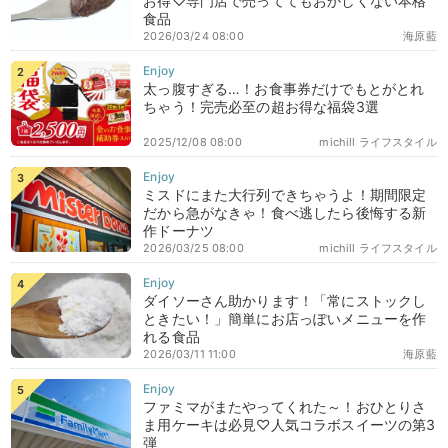
お得♡専門店で売っててもおかしくない本格
食品
2026/03/24 08:00
海原藍
太っ腹すぎる…！お食事券だけでもとがとれ
ちゃう！完売必至の超お得な福袋3選
2025/12/08 08:00
michill ライフスタイル
ミスドにまた大行列できちゃうよ！期間限定
だから急がなきゃ！食べ逃したら後悔する新
作ドーナツ
2026/03/25 08:00
michill ライフスタイル
ダイソーさん助かります！「常にストックし
ときたい！」簡単にお店っぽいメニューを作
れる食品
2026/03/11 11:00
海原藍
ファミマがまたやってくれた～！おひとりさ
ま用ケーキは必見♡人気コラボスイーツの第3
弾