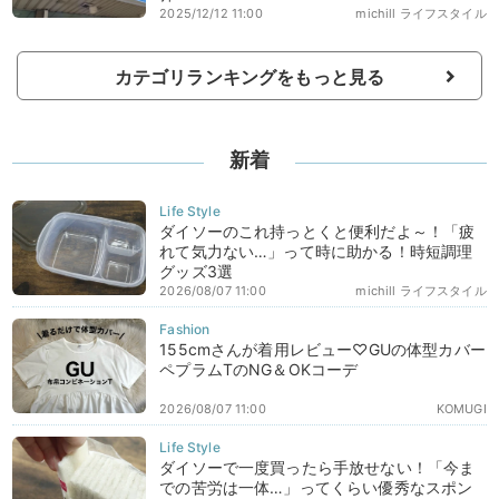
2025/12/12 11:00
michill ライフスタイル
カテゴリランキングをもっと見る
新着
ダイソーのこれ持っとくと便利だよ～！「疲
れて気力ない…」って時に助かる！時短調理
グッズ3選
2026/08/07 11:00
michill ライフスタイル
155cmさんが着用レビュー♡GUの体型カバー
ペプラムTのNG＆OKコーデ
2026/08/07 11:00
KOMUGI
ダイソーで一度買ったら手放せない！「今ま
での苦労は一体…」ってくらい優秀なスポン