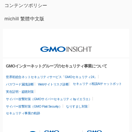
コンテンツポリシー
michill 繁體中文版
GMOインターネットグループのセキュリティ事業について
世界初総合ネットセキュリティサービス「GMOセキュリティ24」
セキュリティ相談AIチャットボット
パスワード漏洩診断
Webサイトリスク診断
実在証明・盗聴対策
サイバー攻撃対策（GMOサイバーセキュリティ byイエラエ）
サイバー攻撃対策（GMO Flatt Security）
なりすまし対策
セキュリティ事業の軌跡