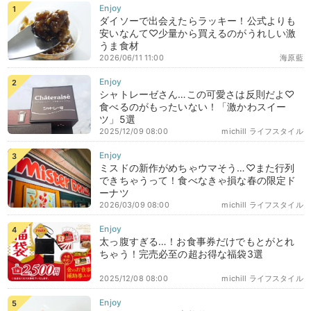
ダイソーで出会えたらラッキー！公式よりも
安いなんて♡少量から買えるのがうれしい激
うま食材
2026/06/11 11:00
海原藍
シャトレーゼさん…この可愛さは反則だよ♡
食べるのがもったいない！「激かわスイー
ツ」5選
2025/12/09 08:00
michill ライフスタイル
ミスドの新作がめちゃウマそう…♡また行列
できちゃうって！食べなきゃ損な春の限定ド
ーナツ
2026/03/09 08:00
michill ライフスタイル
太っ腹すぎる…！お食事券だけでもとがとれ
ちゃう！完売必至の超お得な福袋3選
2025/12/08 08:00
michill ライフスタイル