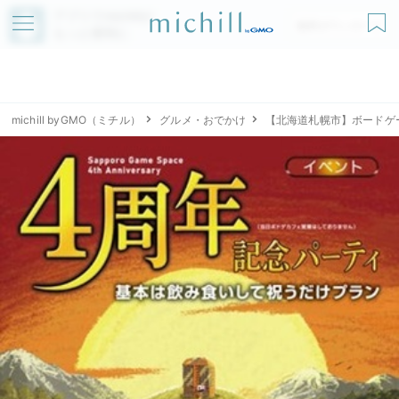
アプリでmichillが
無料ダウンロード
もっと便利に
michill byGMO（ミチル）
グルメ・おでかけ
【北海道札幌市】ボードゲ