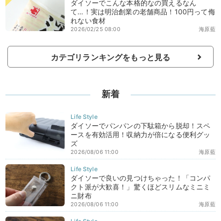
ダイソーでこんな本格的なの買えるなん
て…！実は明治創業の老舗商品！100円って侮
れない食材
2026/02/25 08:00
海原藍
カテゴリランキングをもっと見る
新着
ダイソーでパンパンの下駄箱から脱却！スペ
ースを有効活用！収納力が倍になる便利グッ
ズ
2026/08/06 11:00
海原藍
ダイソーで良いの見つけちゃった！「コンパ
クト派が大歓喜！」驚くほどスリムなミニミ
ニ財布
2026/08/06 11:00
海原藍