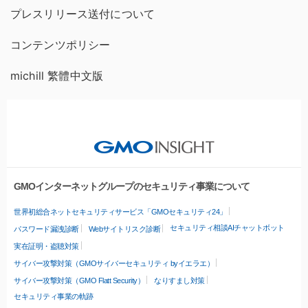
プレスリリース送付について
コンテンツポリシー
michill 繁體中文版
GMOインターネットグループのセキュリティ事業について
世界初総合ネットセキュリティサービス「GMOセキュリティ24」
セキュリティ相談AIチャットボット
パスワード漏洩診断
Webサイトリスク診断
実在証明・盗聴対策
サイバー攻撃対策（GMOサイバーセキュリティ byイエラエ）
サイバー攻撃対策（GMO Flatt Security）
なりすまし対策
セキュリティ事業の軌跡