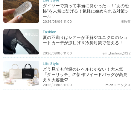
ダイソーで買って本当に良かった～！“あの恐
怖”を未然に防げる！気軽に始められる対策シ
ール
2026/08/06 11:00
海原藍
夏の羽織りはシアーが正解♡ユニクロのショ
ートカーデが涼しげ＆冷房対策で使える！
2026/08/06 11:00
emi_fashion_1122
どう見ても付録のレベルじゃない！大人気
「ダーリッチ」の新作ツイードバッグが高見
え＆大容量♡
2026/08/06 11:00
michill エンタメ