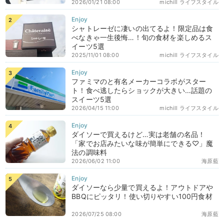
2026/01/21 08:00
michill ライフスタイル
シャトレーゼに凄いの出てるよ！限定品は食
べなきゃ一生後悔…！旬の食材を楽しめるス
イーツ5選
2025/11/01 08:00
michill ライフスタイル
ファミマのと有名メーカーコラボがスター
ト！食べ逃したらショックが大きい…話題の
スイーツ5選
2026/04/15 11:00
michill ライフスタイル
ダイソーで買えるけど…実は老舗の名品！
「家でお店みたいな味が簡単にできる♡」魔
法の調味料
2026/06/02 11:00
海原藍
ダイソーなら少量で買えるよ！アウトドアや
BBQにピッタリ！使い切りやすい100円食材
2026/07/25 08:00
海原藍