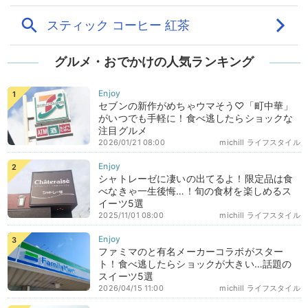
グルメ・おでかけの人気ランキング
セブンの新作がめちゃウマそう♡「町中華」
がいつでも手軽に！食べ逃したらショックな
注目グルメ
2026/01/21 08:00
michill ライフスタイル
シャトレーゼに凄いの出てるよ！限定品は食
べなきゃ一生後悔…！旬の食材を楽しめるス
イーツ5選
2025/11/01 08:00
michill ライフスタイル
ファミマのと有名メーカーコラボがスター
ト！食べ逃したらショックが大きい…話題の
スイーツ5選
2026/04/15 11:00
michill ライフスタイル