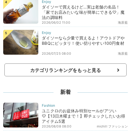
ダイソーで買えるけど…実は老舗の名品！
「家でお店みたいな味が簡単にできる♡」魔
法の調味料
2026/06/02 11:00
海原藍
ダイソーなら少量で買えるよ！アウトドアや
BBQにピッタリ！使い切りやすい100円食材
2026/07/25 08:00
海原藍
カテゴリランキングをもっと見る
新着
ユニクロのお盆休み特別セールがアツい
♡【13日木曜まで！】即チェックしたいお得
アイテム5選
2026/08/08 08:00
michill ファッション