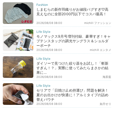
しまむらの新作羽織りがお値段バグすぎ♡高
見えなのに全部2000円以下でコスパ最高！
2026/08/08 08:00
michill ファッション
モノマックス9月号増刊付録、豪華すぎ！キャ
プテンスタッグの調光サングラス＆ショルダ
ーポーチ
2026/08/08 08:00
michill エンタメ
ダイソーで見つけた絞り器をお試し！「斬新
すぎん！？」実際に使ってみたらまさかの結
果に…
2026/08/08 08:00
海原藍
セリアで「日焼け止め持運び」問題を解決！
夏のお出かけが快適に！アルミタイプの詰め
替えパウチ
2026/08/08 08:00
如月せり