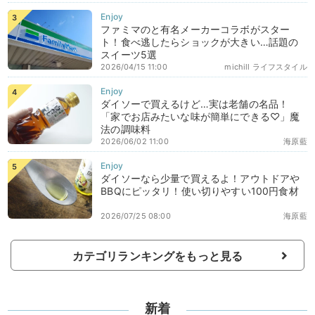
ファミマのと有名メーカーコラボがスター
ト！食べ逃したらショックが大きい…話題の
スイーツ5選
2026/04/15 11:00
michill ライフスタイル
ダイソーで買えるけど…実は老舗の名品！
「家でお店みたいな味が簡単にできる♡」魔
法の調味料
2026/06/02 11:00
海原藍
ダイソーなら少量で買えるよ！アウトドアや
BBQにピッタリ！使い切りやすい100円食材
2026/07/25 08:00
海原藍
カテゴリランキングをもっと見る
新着