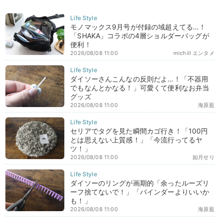
モノマックス9月号が付録の域超えてる…！
「SHAKA」コラボの4層ショルダーバッグが
便利！
2026/08/08 11:00
michill エンタメ
ダイソーさんこんなの反則だよ…！「不器用
でもなんとかなる！」可愛くて便利なお弁当
グッズ
2026/08/08 11:00
海原藍
セリアでタグを見た瞬間カゴ行き！「100円
とは思えない上質感！」「今流行ってるヤ
ツ！」
2026/08/08 11:00
如月せり
ダイソーのリングが画期的「余ったルーズリ
ーフ捨てないで！」「バインダーよりいいか
も！」
2026/08/08 11:00
海原藍