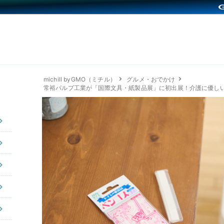
michill byGMO（ミチル）
グルメ・おでかけ
常裕パルプ工業が「国際文具・紙製品展」に初出展！介護に優し