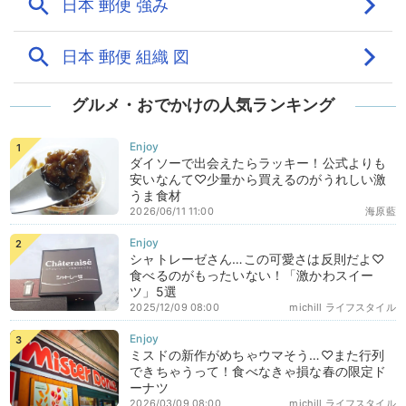
グルメ・おでかけの人気ランキング
ダイソーで出会えたらラッキー！公式よりも
安いなんて♡少量から買えるのがうれしい激
うま食材
2026/06/11 11:00
海原藍
シャトレーゼさん…この可愛さは反則だよ♡
食べるのがもったいない！「激かわスイー
ツ」5選
2025/12/09 08:00
michill ライフスタイル
ミスドの新作がめちゃウマそう…♡また行列
できちゃうって！食べなきゃ損な春の限定ド
ーナツ
2026/03/09 08:00
michill ライフスタイル