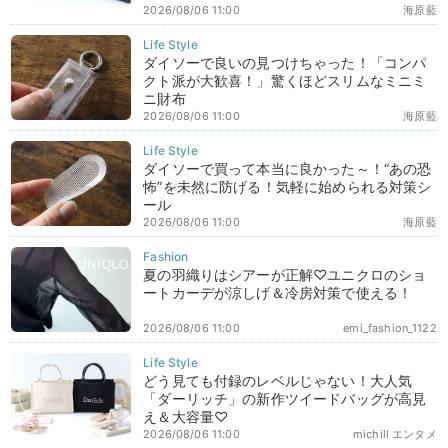
2026/08/06 11:00
海原藍
ダイソーで良いの見つけちゃった！「コンパ
クト派が大歓喜！」驚くほどスリムなミニミ
ニ財布
2026/08/06 11:00
海原藍
ダイソーで買って本当に良かった～！“あの恐
怖”を未然に防げる！気軽に始められる対策シ
ール
2026/08/06 11:00
海原藍
夏の羽織りはシアーが正解♡ユニクロのショ
ートカーデが涼しげ＆冷房対策で使える！
2026/08/06 11:00
emi_fashion_1122
どう見ても付録のレベルじゃない！大人気
「ダーリッチ」の新作ツイードバッグが高見
え＆大容量♡
2026/08/06 11:00
michill エンタメ