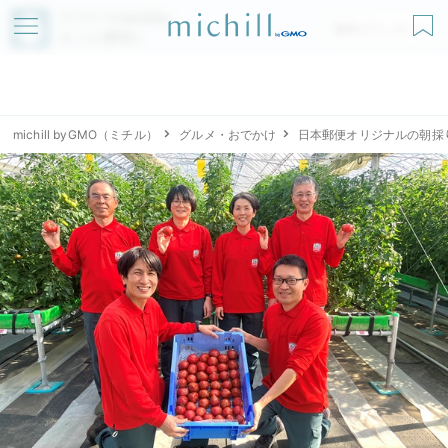
アプリでmichillが
無料ダウンロード
もっと便利に
michill byGMO（ミチル）
グルメ・おでかけ
日本郵便オリジナルの朝採