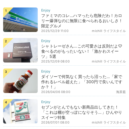
ファミマのコレ…ハマったら危険だわ！カロ
リー爆弾なのに無限に食べられるおいしさ！
限定グルメ
2025/12/29 11:00
michill ライフスタイル
シャトレーゼさん…この可愛さは反則だよ♡
食べるのがもったいない！「激かわスイー
ツ」5選
2025/12/09 08:00
michill ライフスタイル
ダイソーで何気なく買ったら沼った…「家で
作れるレベル超えた」「300円で良いんです
か？！」
2026/04/06 08:00
海原藍
セブンがとんでもない新商品出してきた！
「これは棚が空っぽになりそう…」ひんやり
スイーツ特集
2026/07/01 08:00
michill ライフスタイル