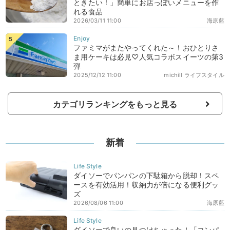
ときたい！」簡単にお店っぽいメニューを作
れる食品
2026/03/11 11:00
海原藍
ファミマがまたやってくれた～！おひとりさ
ま用ケーキは必見♡人気コラボスイーツの第3
弾
2025/12/12 11:00
michill ライフスタイル
カテゴリランキングをもっと見る
新着
ダイソーでパンパンの下駄箱から脱却！スペ
ースを有効活用！収納力が倍になる便利グッ
ズ
2026/08/06 11:00
海原藍
ダイソーで良いの見つけちゃった！「コンパ