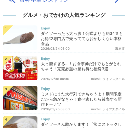
グルメ・おでかけの人気ランキング
ダイソーったら太っ腹！公式よりも約34％も
お得♡専門店で売っててもおかしくない本格
食品
2026/03/24 08:00
海原藍
太っ腹すぎる…！お食事券だけでもとがとれ
ちゃう！完売必至の超お得な福袋3選
2025/12/08 08:00
michill ライフスタイル
ミスドにまた大行列できちゃうよ！期間限定
だから急がなきゃ！食べ逃したら後悔する新
作ドーナツ
2026/03/25 08:00
michill ライフスタイル
ダイソーさん助かります！「常にストックし