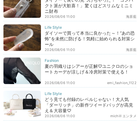
クト派が大歓喜！」驚くほどスリムなミニミ
ニ財布
2026/08/06 11:00
海原藍
ダイソーで買って本当に良かった～！“あの恐
怖”を未然に防げる！気軽に始められる対策シ
ール
2026/08/06 11:00
海原藍
夏の羽織りはシアーが正解♡ユニクロのショ
ートカーデが涼しげ＆冷房対策で使える！
2026/08/06 11:00
emi_fashion_1122
どう見ても付録のレベルじゃない！大人気
「ダーリッチ」の新作ツイードバッグが高見
え＆大容量♡
2026/08/06 11:00
michill エンタメ