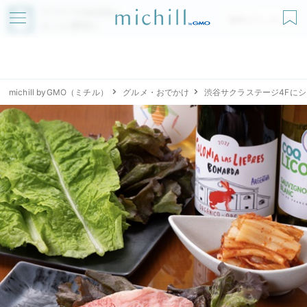
アプリでmichillが
無料ダウンロード
もっと便利に
michill byGMO（ミチル）
グルメ・おでかけ
渋谷サクラステージ4Fにシン