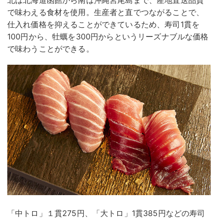
北は北海道函館から南は沖縄宮尾島まで、産地直送品質
で味わえる食材を使用。生産者と直でつながることで、
仕入れ価格を抑えることができているため、寿司1貫を
100円から、牡蠣を300円からというリーズナブルな価格
で味わうことができる。
「中トロ」１貫275円、「大トロ」1貫385円などの寿司