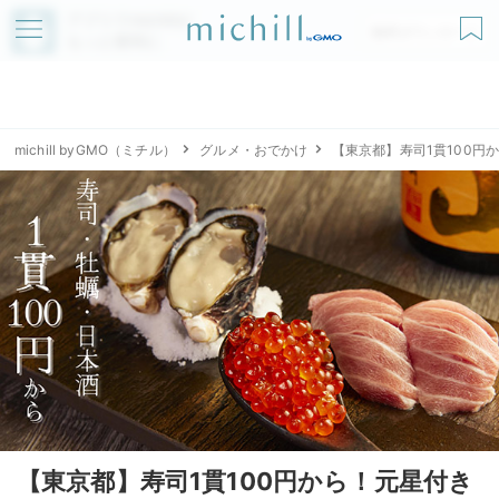
アプリでmichillが
無料ダウンロード
もっと便利に
michill byGMO（ミチル）
グルメ・おでかけ
【東京都】寿司1貫100
【東京都】寿司1貫100円から！元星付き