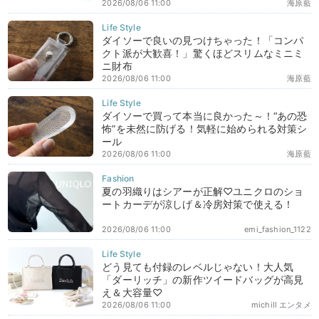
2026/08/06 11:00
海原藍
ダイソーで良いの見つけちゃった！「コンパ
クト派が大歓喜！」驚くほどスリムなミニミ
ニ財布
2026/08/06 11:00
海原藍
ダイソーで買って本当に良かった～！“あの恐
怖”を未然に防げる！気軽に始められる対策シ
ール
2026/08/06 11:00
海原藍
夏の羽織りはシアーが正解♡ユニクロのショ
ートカーデが涼しげ＆冷房対策で使える！
2026/08/06 11:00
emi_fashion_1122
どう見ても付録のレベルじゃない！大人気
「ダーリッチ」の新作ツイードバッグが高見
え＆大容量♡
2026/08/06 11:00
michill エンタメ