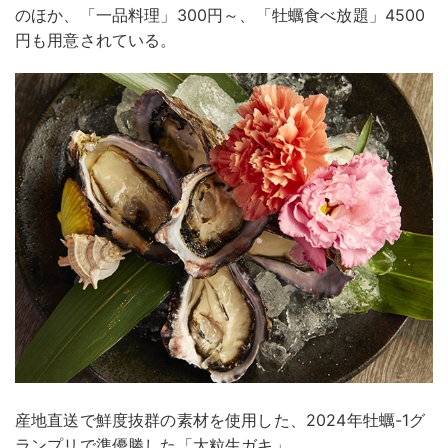
のほか、「一品料理」300円～、「牡蠣食べ放題」4500
円も用意されている。
産地直送で鮮度抜群の素材を使用した、2024年牡蠣-1グ
ランプリで準優勝した「大粒生ガキ」、