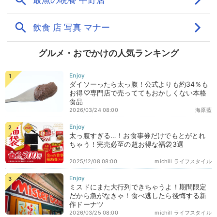
グルメ・おでかけの人気ランキング
ダイソーったら太っ腹！公式よりも約34％も
お得♡専門店で売っててもおかしくない本格
食品
2026/03/24 08:00
海原藍
太っ腹すぎる…！お食事券だけでもとがとれ
ちゃう！完売必至の超お得な福袋3選
2025/12/08 08:00
michill ライフスタイル
ミスドにまた大行列できちゃうよ！期間限定
だから急がなきゃ！食べ逃したら後悔する新
作ドーナツ
2026/03/25 08:00
michill ライフスタイル