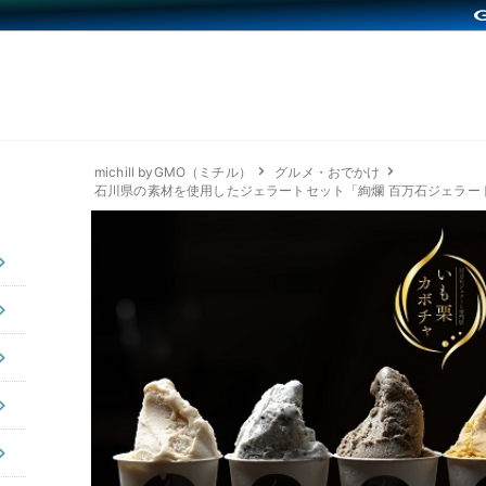
michill byGMO（ミチル）
グルメ・おでかけ
石川県の素材を使用したジェラートセット「絢爛 百万石ジェラート」