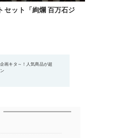
トセット「絢爛 百万石ジ
い企画キタ～！人気商品が超
ーン