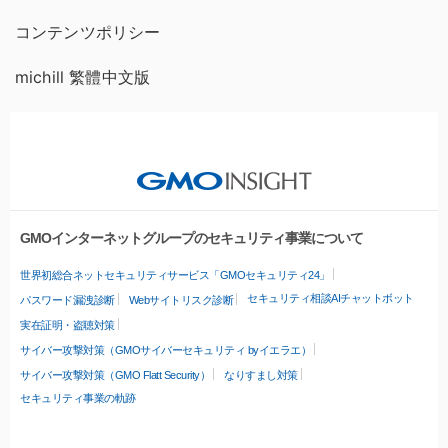
コンテンツポリシー
michill 繁體中文版
GMOインターネットグループのセキュリティ事業について
世界初総合ネットセキュリティサービス「GMOセキュリティ24」
セキュリティ相談AIチャットボット
パスワード漏洩診断
Webサイトリスク診断
実在証明・盗聴対策
サイバー攻撃対策（GMOサイバーセキュリティ byイエラエ）
サイバー攻撃対策（GMO Flatt Security）
なりすまし対策
セキュリティ事業の軌跡