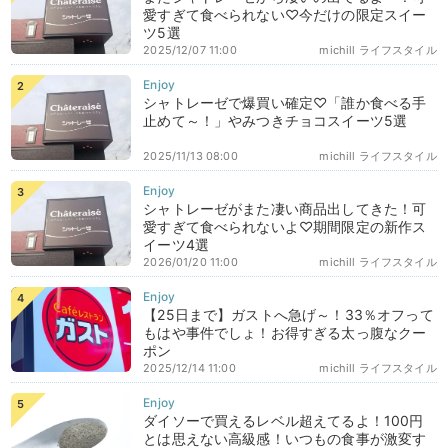
愛すぎて食べられない♡今だけの限定スイー
ツ5選
2025/12/07 11:00
michill ライフスタイル
シャトレーゼで爆買い確定♡「誰か食べる手
止めて～！」やみつきチョコスイーツ5選
2025/11/13 08:00
michill ライフスタイル
シャトレーゼがまた凄い商品出してきた！可
愛すぎて食べられないよ♡期間限定の新作ス
イーツ4選
2026/01/20 11:00
michill ライフスタイル
【25日まで】ガストへ急げ～！33％オフって
もはや事件でしょ！お得すぎる太っ腹なクー
ポン
2025/12/14 11:00
michill ライフスタイル
ダイソーで買えるレベル超えてるよ！100円
とは思えない高級感！いつもの食事が激変す