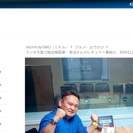
michill byGMO（ミチル）
グルメ・おでかけ
ラジオ大阪で総合格闘家・皇治さんのレギュラー番組が、9月6日