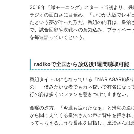
2018年『縁モーニング』スタート当初より、
ラジオの面白さに目覚め、「いつか大阪でレギ
たという夢が叶った形だ。番組の内容は、皇治
で、試合回顧や次戦への意気込み、プライベー
を毎週語っていくという。
radikoで全国から放送後1週間聴取可能
番組タイトルにもなっている「NARIAGARI(
の。「僕みたいな者でもカネ稼いで有名になっ
行の姿は多くのファンを惹きつけて止まない。
金曜の夕方、「今週も疲れたなぁ」と帰宅の途
から聞こえてくる皇治さんの声に背中を押され
ってもらえるような番組を目指し、皇治さんは