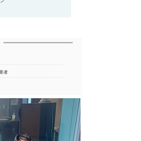
ーン
業者