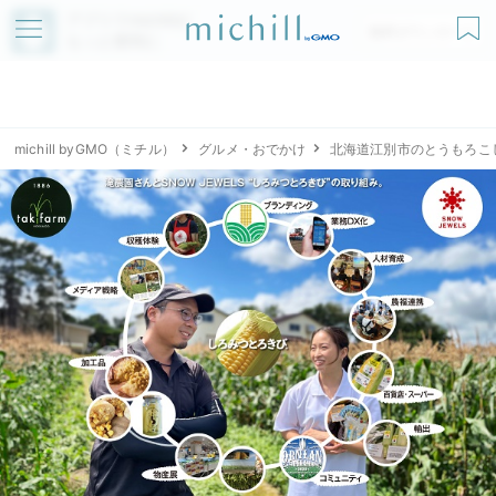
アプリでmichillが
無料ダウンロード
もっと便利に
michill byGMO（ミチル）
グルメ・おでかけ
北海道江別市のとうもろこ