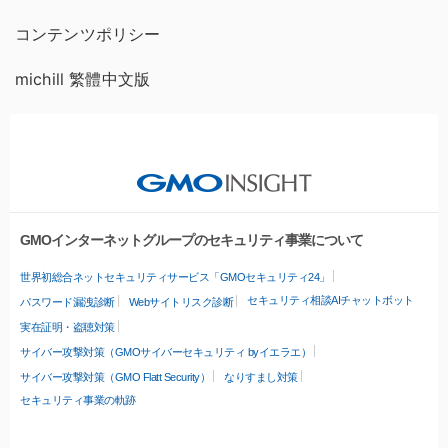
コンテンツポリシー
michill 繁體中文版
GMOインターネットグループのセキュリティ事業について
世界初総合ネットセキュリティサービス「GMOセキュリティ24」
セキュリティ相談AIチャットボット
パスワード漏洩診断
Webサイトリスク診断
実在証明・盗聴対策
サイバー攻撃対策（GMOサイバーセキュリティ byイエラエ）
サイバー攻撃対策（GMO Flatt Security）
なりすまし対策
セキュリティ事業の軌跡