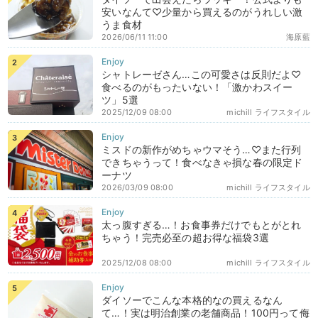
安いなんて♡少量から買えるのがうれしい激
うま食材
2026/06/11 11:00
海原藍
シャトレーゼさん…この可愛さは反則だよ♡
食べるのがもったいない！「激かわスイー
ツ」5選
2025/12/09 08:00
michill ライフスタイル
ミスドの新作がめちゃウマそう…♡また行列
できちゃうって！食べなきゃ損な春の限定ド
ーナツ
2026/03/09 08:00
michill ライフスタイル
太っ腹すぎる…！お食事券だけでもとがとれ
ちゃう！完売必至の超お得な福袋3選
2025/12/08 08:00
michill ライフスタイル
ダイソーでこんな本格的なの買えるなん
て…！実は明治創業の老舗商品！100円って侮