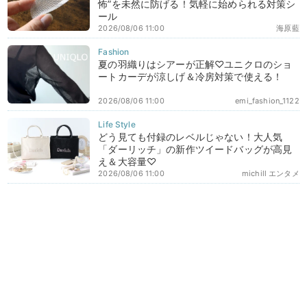
怖”を未然に防げる！気軽に始められる対策シ
ール
2026/08/06 11:00
海原藍
夏の羽織りはシアーが正解♡ユニクロのショ
ートカーデが涼しげ＆冷房対策で使える！
2026/08/06 11:00
emi_fashion_1122
どう見ても付録のレベルじゃない！大人気
「ダーリッチ」の新作ツイードバッグが高見
え＆大容量♡
2026/08/06 11:00
michill エンタメ