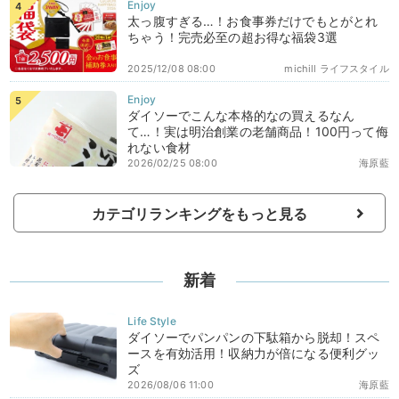
太っ腹すぎる…！お食事券だけでもとがとれ
ちゃう！完売必至の超お得な福袋3選
2025/12/08 08:00
michill ライフスタイル
ダイソーでこんな本格的なの買えるなん
て…！実は明治創業の老舗商品！100円って侮
れない食材
2026/02/25 08:00
海原藍
カテゴリランキングをもっと見る
新着
ダイソーでパンパンの下駄箱から脱却！スペ
ースを有効活用！収納力が倍になる便利グッ
ズ
2026/08/06 11:00
海原藍