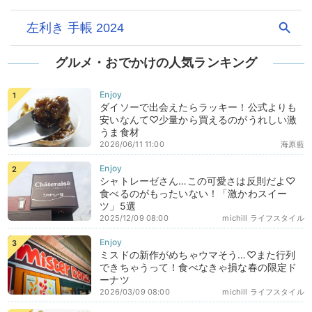
グルメ・おでかけの人気ランキング
ダイソーで出会えたらラッキー！公式よりも
安いなんて♡少量から買えるのがうれしい激
うま食材
2026/06/11 11:00
海原藍
シャトレーゼさん…この可愛さは反則だよ♡
食べるのがもったいない！「激かわスイー
ツ」5選
2025/12/09 08:00
michill ライフスタイル
ミスドの新作がめちゃウマそう…♡また行列
できちゃうって！食べなきゃ損な春の限定ド
ーナツ
2026/03/09 08:00
michill ライフスタイル