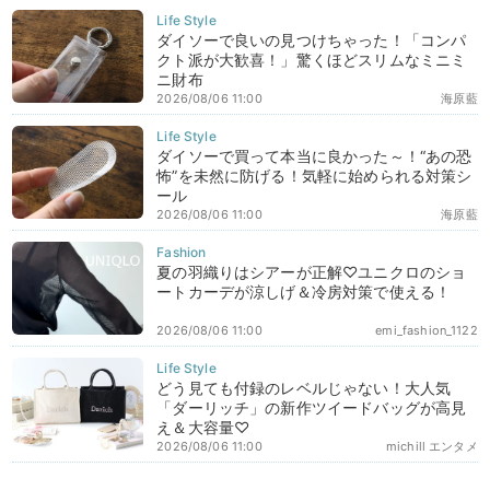
ダイソーで良いの見つけちゃった！「コンパ
クト派が大歓喜！」驚くほどスリムなミニミ
ニ財布
2026/08/06 11:00
海原藍
ダイソーで買って本当に良かった～！“あの恐
怖”を未然に防げる！気軽に始められる対策シ
ール
2026/08/06 11:00
海原藍
夏の羽織りはシアーが正解♡ユニクロのショ
ートカーデが涼しげ＆冷房対策で使える！
2026/08/06 11:00
emi_fashion_1122
どう見ても付録のレベルじゃない！大人気
「ダーリッチ」の新作ツイードバッグが高見
え＆大容量♡
2026/08/06 11:00
michill エンタメ