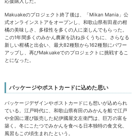
応援購入した。
Makuakeのプロジェクト終了後は、「Mikan Mania」公
式オンラインストアをオープンし、和歌山県有田産の柑
橘の美味しさ、多様性を多くの人に楽しんでもらった。
この1年間多くのみかん農家を訪ね歩くうちに、さらなる
新しい柑橘と出会い、最大82種類から162種類にパワー
アップし、再びMakuakeでのプロジェクトに挑戦するこ
とになった。
パッケージやポストカードに込めた思い
パッケージデザインやポストカードにも想いが込められ
ている。江戸時代に、和歌山県有田のみかんを船で江戸
や全国に運び販売した紀伊國屋文左衛門は、巨万の富を
築く。冬にこたつでみかんを食べる日本独特の食文化、
風習もこの頃生まれたという。