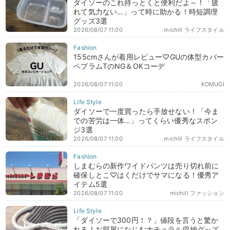
ダイソーのこれ持っとくと便利だよ～！「疲
れて気力ない…」って時に助かる！時短調理
グッズ3選
2026/08/07 11:00
michill ライフスタイル
155cmさんが着用レビュー♡GUの体型カバー
ペプラムTのNG＆OKコーデ
2026/08/07 11:00
KOMUGI
ダイソーで一度買ったら手放せない！「今ま
での苦労は一体…」ってくらい優秀なスポン
ジ3選
2026/08/07 11:00
michill ライフスタイル
しまむらの新作ワイドパンツは売り切れ前に
確保しとこ♡はくだけでサマになる！優秀ア
イテム5選
2026/08/07 11:00
michill ファッション
「ダイソーで300円！？」値段を言うと驚か
れる！お部屋になじむナチュラル収納グッズ