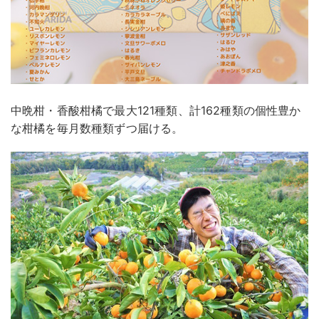
中晩柑・香酸柑橘で最大121種類、計162種類の個性豊か
な柑橘を毎月数種類ずつ届ける。