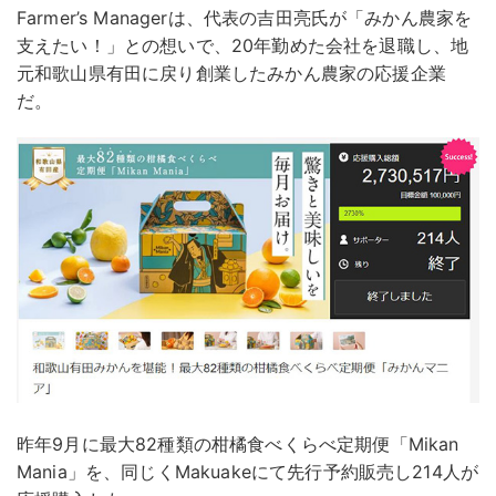
Farmer’s Managerは、代表の吉田亮氏が「みかん農家を
支えたい！」との想いで、20年勤めた会社を退職し、地
元和歌山県有田に戻り創業したみかん農家の応援企業
だ。
昨年9月に最大82種類の柑橘食べくらべ定期便「Mikan
Mania」を、同じくMakuakeにて先行予約販売し214人が