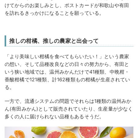
けてからのお楽しみとし、ポストカードが和歌山や有田
を訪れるきっかけになることを願っている。
推しの柑橘、推しの農家と出会って
「より美味しい柑橘を食べてもらいたい！」という農家
の想い、そして品種改良などの日々の努力から、有田と
いう狭い地域では、温州みかんだけで41種類、中晩柑・
香酸柑橘で121種類、計162種類もの柑橘が生産されてい
る。
一方で、流通システムの問題でそれらは1種類の温州みか
ん(有田みかん)として販売されていたり、生産量が少なく
多くの人に届けられない品種もあるそうだ。