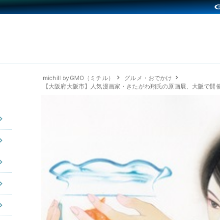
michill byGMO（ミチル）
グルメ・おでかけ
【大阪府大阪市】人気漫画家・きたがわ翔氏の原画展、大阪で開