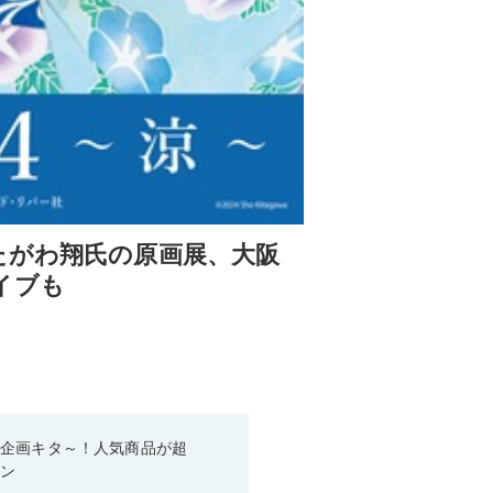
たがわ翔氏の原画展、大阪
イブも
い企画キタ～！人気商品が超
ーン