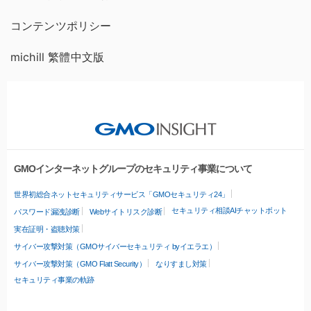
コンテンツポリシー
michill 繁體中文版
GMOインターネットグループのセキュリティ事業について
世界初総合ネットセキュリティサービス「GMOセキュリティ24」
セキュリティ相談AIチャットボット
パスワード漏洩診断
Webサイトリスク診断
実在証明・盗聴対策
サイバー攻撃対策（GMOサイバーセキュリティ byイエラエ）
サイバー攻撃対策（GMO Flatt Security）
なりすまし対策
セキュリティ事業の軌跡