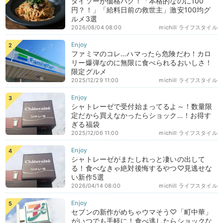
ダイソーが価格バグ！「本格的なのに100
円？！」「給料日前の救世主」激安100均グ
ルメ3選
2026/08/04 08:00
michill ライフスタイル
ファミマのコレ…ハマったら危険だわ！カロ
リー爆弾なのに無限に食べられるおいしさ！
限定グルメ
2025/12/29 11:00
michill ライフスタイル
シャトレーゼで受付始まってるよ～！数量限
定だから買えなかったらショック…！お得す
ぎる福袋
2025/12/06 11:00
michill ライフスタイル
シャトレーゼがまたしれっと凄いの出して
る！食べなきゃ絶対後悔するやつ♡見逃せな
い新作5選
2026/04/14 08:00
michill ライフスタイル
セブンの新作がめちゃウマそう♡「町中華」
がいつでも手軽に！食べ逃したらショックな