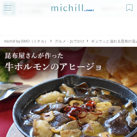
アプリでmichillが
無料ダウンロード
もっと便利に
michill byGMO（ミチル）
グルメ・おでかけ
ギュウッと溢れる昆布の旨