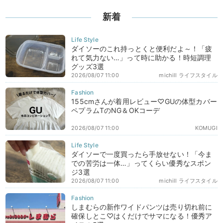
新着
ダイソーのこれ持っとくと便利だよ～！「疲
れて気力ない…」って時に助かる！時短調理
グッズ3選
2026/08/07 11:00
michill ライフスタイル
155cmさんが着用レビュー♡GUの体型カバー
ペプラムTのNG＆OKコーデ
2026/08/07 11:00
KOMUGI
ダイソーで一度買ったら手放せない！「今ま
での苦労は一体…」ってくらい優秀なスポン
ジ3選
2026/08/07 11:00
michill ライフスタイル
しまむらの新作ワイドパンツは売り切れ前に
確保しとこ♡はくだけでサマになる！優秀ア