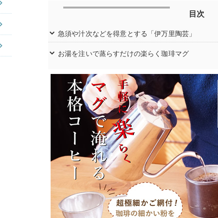
目次
急須や汁次などを得意とする「伊万里陶芸」
お湯を注いで蒸らすだけの楽らく珈琲マグ