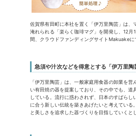
佐賀県有田町に本社を置く「伊万里陶芸」は、
淹れられる「楽らく珈琲マグ」を開発し、12月11日
間、クラウドファンディングサイトMakuake
急須や汁次などを得意とする「伊万里陶
「伊万里陶芸」は、一般家庭用食器の卸業を営
い有田焼の器を提案しており、その中でも、道
している。流行に惑わされず、日本のすばらし
に合う新しい伝統を築きあげたいと考えている
と美しさを追求した器づくりを目指していくと