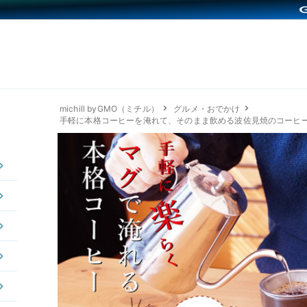
michill byGMO（ミチル）
グルメ・おでかけ
手軽に本格コーヒーを淹れて、そのまま飲める波佐見焼のコーヒ