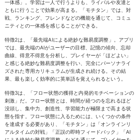
一体感」。学習は一人で行うよりも、ライバルや友達と
ともに行うことで効果が高まる。「モチタン」では、対
戦、ランキング、フレンドなどの機能を通じて、コミュ
ニティとの一体感を感じることができる。
特徴2は、「最先端AIによる絶妙な難易度調整」。アプリ
では、最先端のAIがユーザーの目標、記憶の傾向、忘却
曲線、得意不得意を分析し、プレイヤーが「ほどよい」
と感じる絶妙な難易度調整を行い、完全にパーソナライ
ズされた専用カリキュラムが生成され続ける。その結
果、最も楽しく効率的に英単語を覚えられるという。
特徴3は、「フロー状態の獲得と内発的モチベーションの
刺激」だ。フロー状態とは、時間が経つのを忘れるほど
没頭し、集中力、創造性、学習能力が極限まで高まる状
態を指す。フロー状態に入るためには、いくつかの条件
を達成する必要があり、「モチタン」は「オンラインリ
アルタイムの対戦」「正誤の即時フィードバック」「AI
による絶妙な難易度調整」などを通じて、プレイヤーを