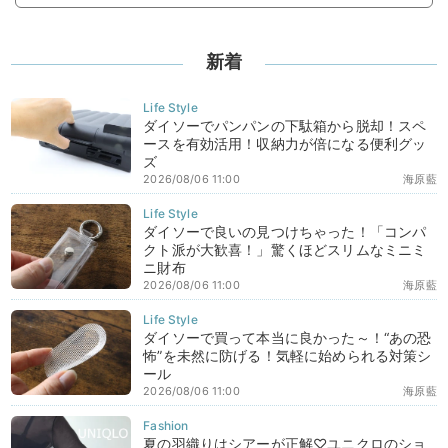
新着
ダイソーでパンパンの下駄箱から脱却！スペ
ースを有効活用！収納力が倍になる便利グッ
ズ
2026/08/06 11:00
海原藍
ダイソーで良いの見つけちゃった！「コンパ
クト派が大歓喜！」驚くほどスリムなミニミ
ニ財布
2026/08/06 11:00
海原藍
ダイソーで買って本当に良かった～！“あの恐
怖”を未然に防げる！気軽に始められる対策シ
ール
2026/08/06 11:00
海原藍
夏の羽織りはシアーが正解♡ユニクロのショ