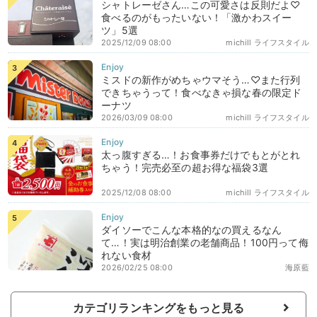
シャトレーゼさん…この可愛さは反則だよ♡
食べるのがもったいない！「激かわスイー
ツ」5選
2025/12/09 08:00
michill ライフスタイル
ミスドの新作がめちゃウマそう…♡また行列
できちゃうって！食べなきゃ損な春の限定ド
ーナツ
2026/03/09 08:00
michill ライフスタイル
太っ腹すぎる…！お食事券だけでもとがとれ
ちゃう！完売必至の超お得な福袋3選
2025/12/08 08:00
michill ライフスタイル
ダイソーでこんな本格的なの買えるなん
て…！実は明治創業の老舗商品！100円って侮
れない食材
2026/02/25 08:00
海原藍
カテゴリランキングをもっと見る