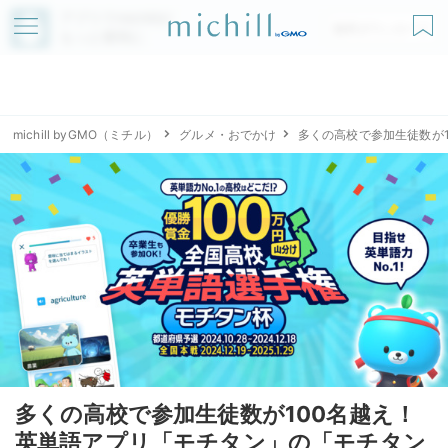
アプリでmichillが
無料ダウンロード
もっと便利に
michill byGMO（ミチル）
グルメ・おでかけ
多くの高校で参加生徒数が
多くの高校で参加生徒数が100名越え！
英単語アプリ「モチタン」の「モチタン