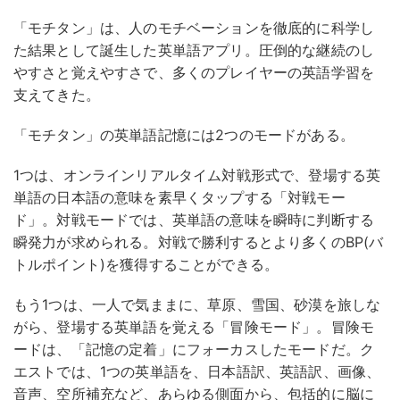
「モチタン」は、人のモチベーションを徹底的に科学し
た結果として誕生した英単語アプリ。圧倒的な継続のし
やすさと覚えやすさで、多くのプレイヤーの英語学習を
支えてきた。
「モチタン」の英単語記憶には2つのモードがある。
1つは、オンラインリアルタイム対戦形式で、登場する英
単語の日本語の意味を素早くタップする「対戦モー
ド」。対戦モードでは、英単語の意味を瞬時に判断する
瞬発力が求められる。対戦で勝利するとより多くのBP(バ
トルポイント)を獲得することができる。
もう1つは、一人で気ままに、草原、雪国、砂漠を旅しな
がら、登場する英単語を覚える「冒険モード」。冒険モ
ードは、「記憶の定着」にフォーカスしたモードだ。ク
エストでは、1つの英単語を、日本語訳、英語訳、画像、
音声、空所補充など、あらゆる側面から、包括的に脳に