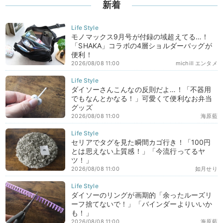
新着
モノマックス9月号が付録の域超えてる…！
「SHAKA」コラボの4層ショルダーバッグが
便利！
2026/08/08 11:00
michill エンタメ
ダイソーさんこんなの反則だよ…！「不器用
でもなんとかなる！」可愛くて便利なお弁当
グッズ
2026/08/08 11:00
海原藍
セリアでタグを見た瞬間カゴ行き！「100円
とは思えない上質感！」「今流行ってるヤ
ツ！」
2026/08/08 11:00
如月せり
ダイソーのリングが画期的「余ったルーズリ
ーフ捨てないで！」「バインダーよりいいか
も！」
2026/08/08 11:00
海原藍