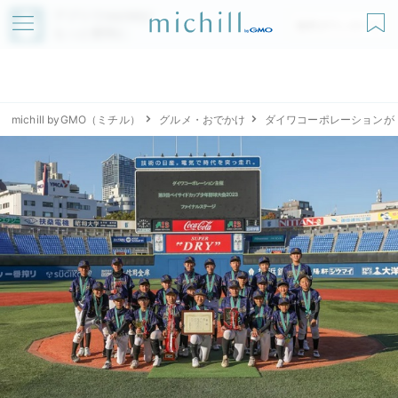
アプリでmichillが
無料ダウンロード
もっと便利に
michill byGMO（ミチル）
グルメ・おでかけ
ダイワコーポレーションが