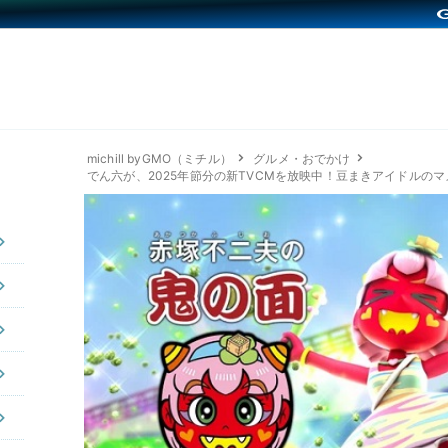
michill byGMO（ミチル）
グルメ・おでかけ
でん六が、2025年節分の新TVCMを放映中！豆まきアイドルの